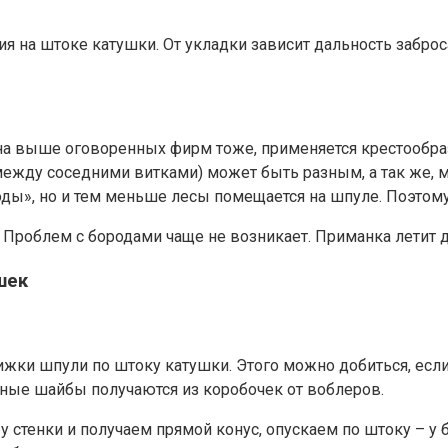
 на штоке катушки. От укладки зависит дальность заброса
 выше оговоренных фирм тоже, применяется крестообразна
 между соседними витками) может быть разным, а так же
оды», но и тем меньше лесы помещается на шпуле. Поэто
Проблем с бородами чаще не возникает. Приманка летит д
шек
вижки шпули по штоку катушки. Этого можно добиться, ес
дные шайбы получаются из коробочек от воблеров.
стенки и получаем прямой конус, опускаем по штоку – у бо