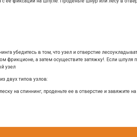
 с ее фиксации на шпуле. Проденьте шнур или лесу в отве
нинга убедитесь в том, что узел и отверстие лесоуклады
том фрикционе, а затем осуществите затяжку!. Если шпуля 
ый узел
из двух типов узлов:
еску на спиннинг, проденьте ее в отверстие и завяжите на