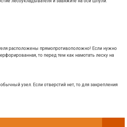
рстие лесоукладывателя и завяжите на оси шпули.
вателя расположены прямопротивоположно! Если нужно
перфорированная, то перед тем как намотать леску на
 обычный узел. Если отверстий нет, то для закрепления