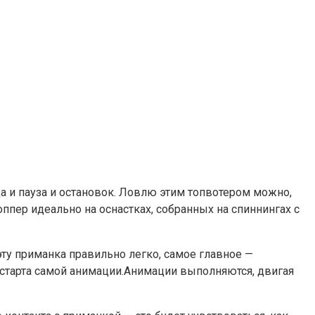
а и пауза и остановок. Ловлю этим топвотером можно,
пер идеально на оснастках, собранных на спиннингах с
у приманка правильно легко, самое главное —
и старта самой анимации.Анимации выполняются, двигая