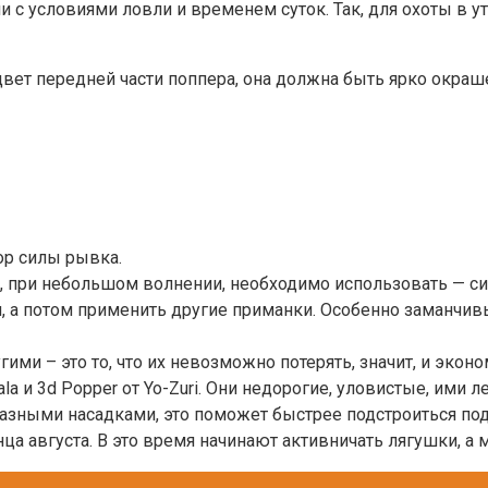
и с условиями ловли и временем суток. Так, для охоты в 
вет передней части поппера, она должна быть ярко окраше
ор силы рывка.
у, при небольшом волнении, необходимо использовать — с
, а потом применить другие приманки. Особенно заманчи
ми – это то, что их невозможно потерять, значит, и эконо
a и 3d Popper от Yo-Zuri. Они недорогие, уловистые, ими л
разными насадками, это поможет быстрее подстроиться п
ца августа. В это время начинают активничать лягушки, а