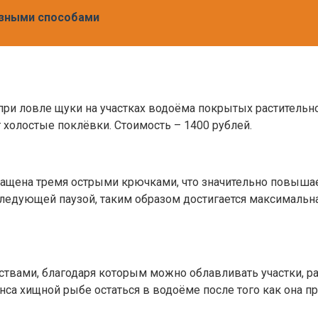
разными способами
при ловле щуки на участках водоёма покрытых растительно
 холостые поклёвки. Стоимость – 1400 рублей.
нащена тремя острыми крючками, что значительно повыша
ледующей паузой, таким образом достигается максимальна
твами, благодаря которым можно облавливать участки, ра
а хищной рыбе остаться в водоёме после того как она проя