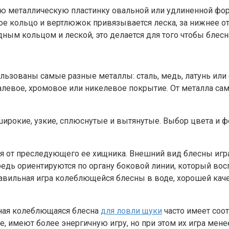
 металлическую пластинку овальной или удлиненной форм
ое кольцо и вертлюжок привязывается леска, за нижнее от
ным кольцом и леской, это делается для того чтобы блесн
льзованы самые разные металлы: сталь, медь, латунь или
левое, хромовое или никелевое покрытие. От металла сам
рокие, узкие, сплюснутые и вытянутые. Выбор цвета и ф
ся от преследующего ее хищника. Внешний вид блесны игр
едь ориентируются по органу боковой линии, который во
авильная игра колеблющейся блесны в воде, хорошей каче
ьная колеблющаяся блесна
для ловли щуки
часто имеет соо
меют более энергичную игру, но при этом их игра менее 