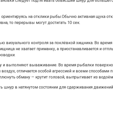
тановки следует подтягивать обвисший шнур для большего 
к, ориентируясь на отклики рыбы.Обычно активная щука от
вна, то перерывы могут достигать 10 сек.
ю визуального контроля за поклёвкой хищника. Во время
хищница не хватает приманку, а приостанавливается и отплы
роводки.
ечку и выполняют вываживание. Во время рыбалки поверх
воздух, отличается особой агрессией и всеми способами 
ыплюнуть обману — крутит головой, выпрыгивает из водоё
ть шнур в натянутом состоянии для сдерживания движений