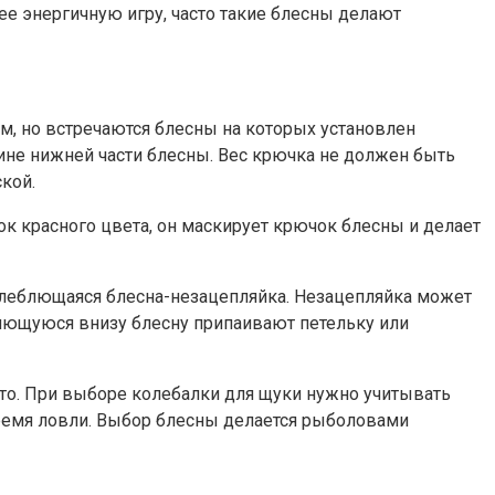
 энергичную игру, часто такие блесны делают
м, но встречаются блесны на которых установлен
ине нижней части блесны. Вес крючка не должен быть
кой.
ок красного цвета, он маскирует крючок блесны и делает
колеблющаяся блесна-незацепляйка. Незацепляйка может
ляющуюся внизу блесну припаивают петельку или
то. При выборе колебалки для щуки нужно учитывать
время ловли. Выбор блесны делается рыболовами