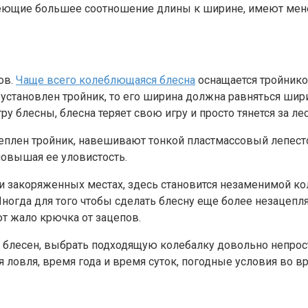
еющие большее соотношение длины к ширине, имеют менее
ов.
Чаще всего колеблющаяся блесна
оснащается тройнико
установлен тройник, то его ширина должна равняться шир
блесны, блесна теряет свою игру и просто тянется за лес
креплен тройник, навешивают тонкой пластмассовый лепест
повышая ее уловистость.
й и закоряженных местах, здесь становится незаменимой 
Иногда для того чтобы сделать блесну еще более незацеп
т жало крючка от зацепов.
 блесен, выбрать подходящую колебалку довольно непрос
я ловля, время года и время суток, погодные условия во 