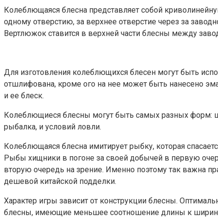
Колеблющаяся блесна представляет собой криволинейную
одному отверстию, за верхнее отверстие через за заводн
Вертлюжок ставится в верхней части блесны между завод
Для изготовления колеблющихся блесен могут быть испо
отшлифована, кроме ого на нее может быть нанесено эма
и ее блеск.
Колеблющиеся блесны могут быть самых разных форм: ши
рыбалка, и условий ловли.
Колеблющаяся блесна имитирует рыбку, которая спасает
Рыбы хищники в погоне за своей добычей в первую очер
вторую очередь на зрение. Именно поэтому так важна пр
дешевой китайской подделки.
Характер игры зависит от конструкции блесны. Оптимал
блесны, имеющие меньшее соотношение длины к ширине, и