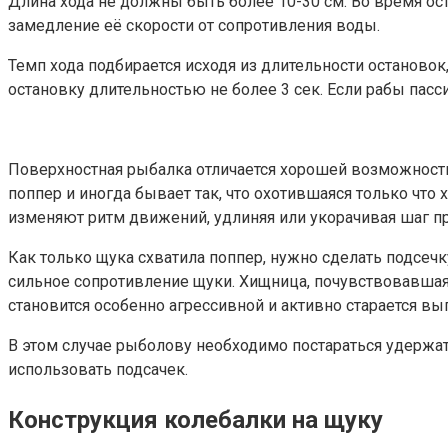
Длина хода не должны быть более 10-30 см. Во время ос
замедление её скорости от сопротивления воды.
Темп хода подбирается исходя из длительности останово
остановку длительностью не более 3 сек. Если рабы пасси
Поверхностная рыбалка отличается хорошей возможность
поппер и иногда бывает так, что охотившаяся только что 
изменяют ритм движений, удлиняя или укорачивая шаг п
Как только щука схватила поппер, нужно сделать подс
сильное сопротивление щуки. Хищница, почувствовавшая 
становится особенно агрессивной и активно старается в
В этом случае рыболову необходимо постараться удержа
использовать подсачек.
Конструкция колебалки на щуку