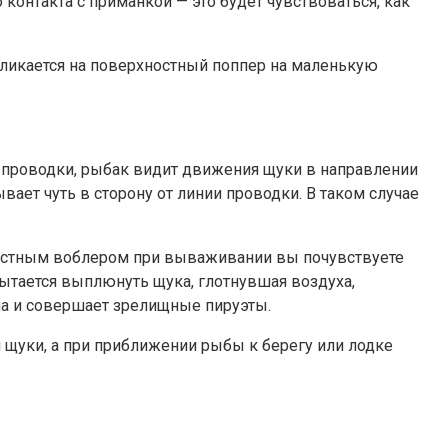
контакта с приманкой — это будет чувствоваться, как
кликается на поверхностный поппер на маленькую
 проводки, рыбак видит движения щуки в направлении
вает чуть в сторону от линии проводки. В таком случае
ностным воблером при вываживании вы почувствуете
пытается выплюнуть щука, глотнувшая воздуха,
ма и совершает зрелищные пируэты.
 щуки, а при приближении рыбы к берегу или лодке