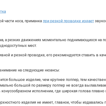
ой части носа, приманка
при резкой проводке издает
звуко
ма, а резких движениях моментально поднимающихся на п
уднодоступных мест.
тивной и резкой проводке, его рекомендуется ставить в к
 внимание на следующие нюансы:
тся большое изделие, чем крупнее поппер, тем качествен
ксимально большой по размеру поппер не всегда вылавлива
 конусообразном исполнении, где широкая голова плавно
ерхностного изделия не имеет, главное, чтобы издавалис