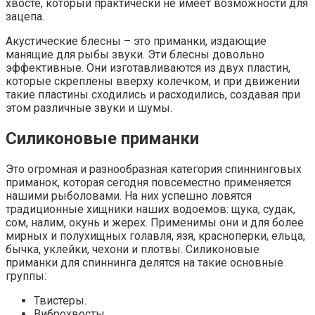
хвосте, который практически не имеет возможности для
зацепа.
Акустические блесны – это приманки, издающие
манящие для рыбы звуки. Эти блесны довольно
эффективные. Они изготавливаются из двух пластин,
которые скреплены вверху колечком, и при движении
такие пластины сходились и расходились, создавая при
этом различные звуки и шумы.
Силиконовые приманки
Это огромная и разнообразная категория спиннинговых
приманок, которая сегодня повсеместно применяется
нашими рыболовами. На них успешно ловятся
традиционные хищники наших водоемов: щука, судак,
сом, налим, окунь и жерех. Применимы они и для более
мирных и полухищных голавля, язя, красноперки, ельца,
бычка, уклейки, чехони и плотвы. Силиконовые
приманки для спиннинга делятся на такие основные
группы:
Твистеры.
Виброхвосты.