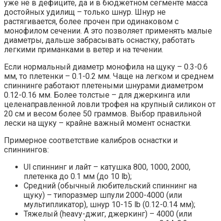
уже не в дефиците, да и в бюджетном сегменте масса
достойных удилищ – только шнур. Шнур не
растягивается, более прочен при одинаковом с
монофилом сечении. А это позволяет применять малые
диаметры, дальше забрасывать оснастку, работать
легкими приманками в ветер и на течении.
Если нормальный диаметр монофила на щуку – 0.3-0.6
мм, то плетенки – 0.1-0.2 мм. Чаще на легком и среднем
спиннинге работают плетеными шнурами диаметром
0.12-0.16 мм. Более толстые – для джеркинга или
целенаправленной ловли трофея на крупный силикон от
20 см и весом более 50 граммов. Выбор правильной
лески на щуку – крайне важный момент оснастки.
Примерное соответствие калибров оснастки и
спиннингов:
Ul спиннинг и лайт – катушка 800, 1000, 2000,
плетенка до 0.1 мм (до 10 lb);
Средний (обычный любительский спиннинг на
щуку) – типоразмер шпули 2000-4000 (или
мультипликатор), шнур 10-15 lb (0.12-0.14 мм);
Тяжелый (heavy-джиг, джеркинг) – 4000 (или