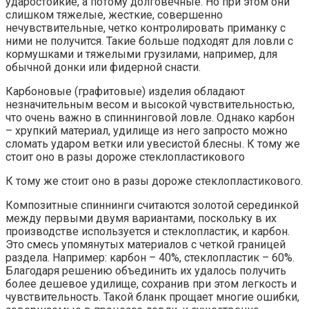
ударостойкие, а потому долговечные. Но при этом они
слишком тяжелые, жесткие, совершенно
нечувствительные, четко контролировать приманку с
ними не получится. Такие больше подходят для ловли с
кормушками и тяжелыми грузилами, например, для
обычной донки или фидерной снасти.
Карбоновые (графитовые) изделия обладают
незначительным весом и высокой чувствительностью,
что очень важно в спиннинговой ловле. Однако карбон
– хрупкий материал, удилище из него запросто можно
сломать ударом ветки или увесистой блесны. К тому же
стоит оно в разы дороже стеклопластикового
К тому же стоит оно в разы дороже стеклопластикового.
Композитные спиннинги считаются золотой серединкой
между первыми двумя вариантами, поскольку в их
производстве используется и стеклопластик, и карбон.
Это смесь упомянутых материалов с четкой границей
раздела. Например: карбон – 40%, стеклопластик – 60%.
Благодаря решению объединить их удалось получить
более дешевое удилище, сохранив при этом легкость и
чувствительность. Такой бланк прощает многие ошибки,