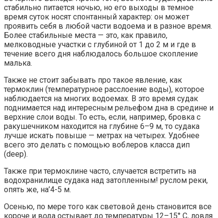
стабильно питается ночью, но его выходы в темное
время суток носят спонтанный характер: он может
проявить себя в любой части водоема и в разное время.
Более стабильные места — это, как правило,
мелководные участки с глубиной от 1 до 2 м и где в
течение всего дня наблюдалось большое скопление
малька.
Также не стоит забывать про такое явление, как
термоклин (температурное расслоение воды), которое
наблюдается на многих водоемах. В это время судак
поднимается над интересным рельефом дна в средине и
верхние слои воды. То есть, если, например, бровка с
ракушечником находится на глубине 6–9 м, то судака
лучше искать повыше — метрах на четырех. Удобнее
всего это делать с помощью воблеров класса дип
(deep).
Также при термоклине часто, случается встретить на
водохранилище судака над затопленным! руслом реки,
опять же, на’4-5 м.
Осенью, по мере того как световой день становится все
короче и вода остывает до температуры 12–15° С, ловля