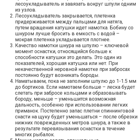
лесоукладыватель и завязать вокруг шпули одним
из узлов.
Лесоукладыватель закрывается, плетенка
придерживается между пальцами для натяга,
путем вращения катушки идет намотка. Бобину со
шнуром лучше бросить в емкость с водой –
мокрая плетенка укладывается плотнее.
Качество намотки шнура на шпулю – ключевой
момент оснастки, относящийся больше к
способности катушки это делать. Это один из
показателей, хорошая катушка или нет. При
некачественной неровной намотке при забросах
постоянно будут возникать бороды.
Наматываем, пока не заполним шпулю до 1-1.5 мм
до бортиков. Если намотаем больше – леска будет
слетать при забросе кольцами и образовывать
бороду, меньше – уменьшится возможная
дальность, особенно при использовании легких
приманок. Постепенно запас плетни спиннинговой
снасти на щуку будет уменьшаться – после обрезки
нижних поврежденных метров шнура, а также в
результате перевязывания оснастки в течение
многих рыбалок.