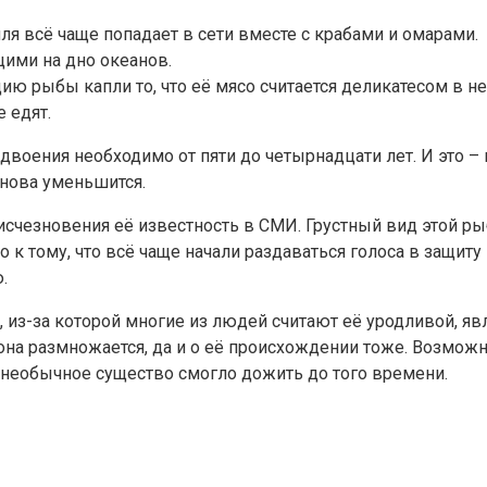
я всё чаще попадает в сети вместе с крабами и омарами.
ими на дно океанов.
цию рыбы капли то, что её мясо считается деликатесом в н
 едят.
воения необходимо от пяти до четырнадцати лет. И это – 
снова уменьшится.
 исчезновения её известность в СМИ. Грустный вид этой 
о к тому, что всё чаще начали раздаваться голоса в защит
.
 из-за которой многие из людей считают её уродливой, я
 она размножается, да и о её происхождении тоже. Возможн
о необычное существо смогло дожить до того времени.