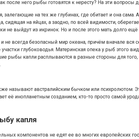
ак после него рыбы готовятся к нересту? На эти вопросы д
залегающие на тех же глубинах, где обитает и она сама. А
, сидящая на яйцах, а заодно, по всей видимости, оберега
ки не выйдут из икринок. Но и после этого мать долго ещё
и не всегда безопасный мир океана, причём вначале вся 
участки глубоководья. Материнская опека у рыб этого вид
ие рыбы капли расплываются в разные стороны для того, 
.
акже называют австралийским бычком или психролютом. Э
итает её инопланетным созданием, кто-то просто самой ур
рыбу капля
ельных компонентов не едят ее во многих европейских гос