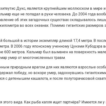
рхитеутис Дукс, является крупнейшим моллюском в мире 
альмар еще не попадал в руки человека. До 2004 года во
авление об этих загадочных существах складывалось лиш
1 километра во всех океанах. Помимо гигантских размеро
й большой в истории экземпляр длиной 17,4 метра. В по
 метра. В 2006 году японскому ученному Цунэми Кубодэра 
бине 600 метров. Кальмар был выманен на поверхность ма
ьмар умер от многочисленных травм.
енным природным врагом для них являются взрослые особи
одержал победу, но вскоре умер, задохнувшись гигантски
я с детенышем кашалота, и после полуторачасовой схватк
того вида. Как рыба капля ищет партнёра? Имеется ли у эт