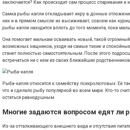
заключается? Как происходит сам процесс спаривания и к
Самка рыбы капли откладывает икру в донные отложения, 
них и в прямом смысле их высиживает, совсем как курица
рыбы капли находится вплоть до того момента, пока маль
Она помогает малькам осваивать новый, такой огромный 
возможных хищников, уходя на самые тихие и спокойные 
станет полностью самостоятельным. После этого подросш
встречаться ни с кем из своих ближайших родственников
Рыба-капля относится к семейству психролютовых. Её т
что и сделало рыбу популярной во всем мире. Кто-то сч
остаться равнодушным.
Многие задаются вопросом едят ли 
Из-за отталкивающего внешнего вида и отсутствия питат