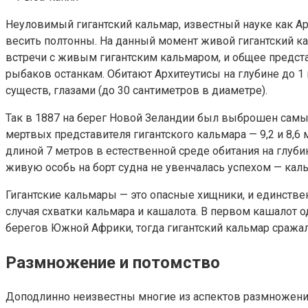
Неуловимый гигантский кальмар, известный науке как А
весить полтонны. На данный момент живой гигантский к
встречи с живым гигантским кальмаром, и общее предст
рыбаков останкам. Обитают Архитеутисы на глубине до 
существ, глазами (до 30 сантиметров в диаметре).
Так в 1887 на берег Новой Зеландии был выброшен самы
мертвых представителя гигантского кальмара — 9,2 и 8,6
длиной 7 метров в естественной среде обитания на глу
живую особь на борт судна не увенчалась успехом — кал
Гигантские кальмары — это опасные хищники, и единств
случая схватки кальмара и кашалота. В первом кашалот 
берегов Южной Африки, тогда гигантский кальмар сражалс
Размножение и потомство
Доподлинно неизвестны многие из аспектов размножения э