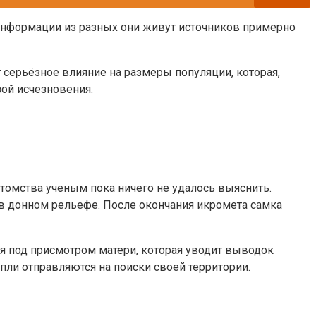
 информации из разных они живут источников примерно
 серьёзное влияние на размеры популяции, которая,
зой исчезновения.
томства ученым пока ничего не удалось выяснить.
 в донном рельефе. После окончания икромета самка
я под присмотром матери, которая уводит выводок
ли отправляются на поиски своей территории.