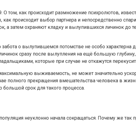
-9. О том, как происходит размножение психролютов, извес
, как происходит выбор партнера и непосредственно спари
к, а затем охраняют кладку и вылупившихся личинок до те
о забота о вылупившемся потомстве не особо характерна да
личинок сразу после вылупления на ещё большую глубину,
падальщиками, которые при случае не откажутся перекуси
аксимальную выживаемость, не может значительно ускори
чае полного прекращения вмешательства человека в жизнь 
о большой срок для такого процесса.
ё популяция неуклонно начала сокращаться. Почему же так 