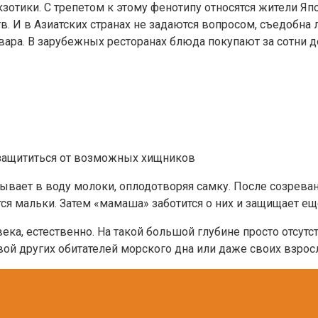
зотики. С трепетом к этому фенотипу относятся жители Япо
. И в Азиатских странах не задаются вопросом, съедобна 
повара. В зарубежных ресторанах блюда покупают за сотни 
защититься от возможных хищников
ает в воду молоки, оплодотворяя самку. После созревани
ятся мальки. Затем «мамаша» заботится о них и защищает е
века, естественно. На такой большой глубине просто отсу
вой других обитателей морского дна или даже своих взрос