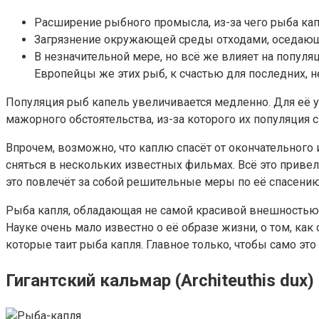
Расширение рыбного промысла, из-за чего рыба капл
Загрязнение окружающей среды отходами, оседающ
В незначительной мере, но всё же влияет на популя
Европейцы же этих рыб, к счастью для последних, не
Популяция рыб капель увеличивается медленно. Для её уд
мажорного обстоятельства, из-за которого их популяция 
Впрочем, возможно, что каплю спасёт от окончательного
сняться в нескольких известных фильмах. Всё это привел
это повлечёт за собой решительные меры по её спасению
Рыба капля, обладающая не самой красивой внешностью,
Науке очень мало известно о её образе жизни, о том, как
которые таит рыба капля. Главное только, чтобы само эт
Гигантский кальмар (Architeuthis dux)