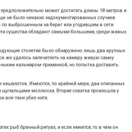
и предположительно может достигать длины 18 метров и
обще не было никаких задокументированных случаев
ь по выброшенным на берег или угодившим в сети
в эти существа обладают самыми большими, среди живых
следующие столетие было обнаружено лишь два крупных
все же удалось запечатлеть на камеру живую самку
леньким кальмаром-приманкой, но попытка доставить
 кашалотов. Имеются, по крайней мере, два описанных
ми щупальцами моллюска. Вторая схватка произошла у
и все-таки убил кита.
их рыб брачный ритуал, и если имеется, то в чём он