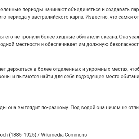
деленные периоды начинают объединяться и создавать пар
о периода у австралийского карпа. Известно, что самки от
бы его не тронули более хищные обитатели океана. Она ус
водной местности и обеспечивает им должную безопасност
т держаться в более отдаленных и укромных местах, чтоб
оны и пытаются найти для себя подходящее место обитани
оды она выглядит по-разному. Под водой она ничем не отли
loch (1885-1925) / Wikimedia Commons