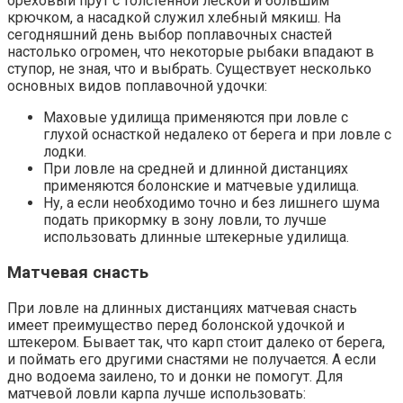
ореховый прут с толстенной леской и большим
крючком, а насадкой служил хлебный мякиш. На
сегодняшний день выбор поплавочных снастей
настолько огромен, что некоторые рыбаки впадают в
ступор, не зная, что и выбрать. Существует несколько
основных видов поплавочной удочки:
Маховые удилища применяются при ловле с
глухой оснасткой недалеко от берега и при ловле с
лодки.
При ловле на средней и длинной дистанциях
применяются болонские и матчевые удилища.
Ну, а если необходимо точно и без лишнего шума
подать прикормку в зону ловли, то лучше
использовать длинные штекерные удилища.
Матчевая снасть
При ловле на длинных дистанциях матчевая снасть
имеет преимущество перед болонской удочкой и
штекером. Бывает так, что карп стоит далеко от берега,
и поймать его другими снастями не получается. А если
дно водоема заилено, то и донки не помогут. Для
матчевой ловли карпа лучше использовать: