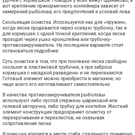
удочки с кормушкой. Поводок у всех вяжут одинаково, а
вот крепление прикормочного контейнера зависит от
намерений рыболова, его предпочтений и условий лова.
Скользящая оснастка. Используется как для «пружин»,
когда леска продевается через осевую трубочку, так и
для кормушек с одной точкой крепления, когда леска
проходит через ушко кронштейна или трубочку-
противозакручиватель. На последнем варианте стоит
остановиться подробнее.
Суть оснастки в том, что при поклевке леска свободно
скользит в пластиковой трубочке, а при забросе
кормушка с насадкой разведены и не пересекаются.
Готовый элемент можно приобрести в магазине, но
чаще всего его изготавливают самостоятельно.
В качестве противозакручивателя рыболовы
используют либо пустой стержень шариковой или
гелевой авторучки, либо трубку для коктейля. Жесткий
элемент конструкции предохраняет оснастку от
перекручивания и перехлестов, не оказывая
сопротивления леске.
Кормушка крепится в месте сгиба, сделанного примерно