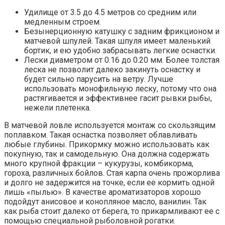
Удилище от 3.5 до 4.5 метров со средним или
медленным строем.
Безынерционную катушку с задним фрикционом и
матчевой шпулей. Такая шпуля имеет маленький
бортик, и ею удобно забрасывать легкие оснастки.
Лески диаметром от 0.16 до 0.20 мм. Более толстая
леска не позволит далеко закинуть оснастку и
будет сильно парусить на ветру. Лучше
использовать монофильную леску, потому что она
растягивается и эффективнее гасит рывки рыбы,
нежели плетенка.
В матчевой ловле используется монтаж со скользящим
поплавком. Такая оснастка позволяет облавливать
любые глубины. Прикормку можно использовать как
покупную, так и самодельную. Она должна содержать
много крупной фракции – кукурузы, комбикорма,
гороха, различных бойлов. Стая карпа очень прожорлива
и долго не задержится на точке, если ее кормить одной
лишь «пылью». В качестве ароматизаторов хорошо
подойдут анисовое и конопляное масло, ванилин. Так
как рыба стоит далеко от берега, то прикармливают ее с
помощью специальной рыболовной рогатки.