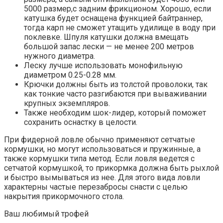
5000 размер,с задним фрикционом. Хорошо, если
катушка будет оснащена функцией байтраннер,
тогда карп не сможет утащить удилище в воду при
поклевке. Шпуля катушки должна вмещать
большой запас лески — не менее 200 метров
нужного диаметра.
Леску лучше использовать монофильную
диаметром 0.25-0.28 мм.
Крючки должны быть из толстой проволоки, так
как тонкие часто разгибаются при вываживании
крупных экземпляров.
Также необходим шок-лидер, который поможет
сохранить оснастку в целости.
При фидерной ловле обычно применяют сетчатые
кормушки, но могут использоваться и пружинные, а
также кормушки типа метод. Если ловля ведется с
сетчатой кормушкой, то прикормка должна быть рыхлой
и быстро вымываться из нее. Для этого вида ловли
характерны частые перезабросы снасти с целью
накрытия прикормочного стола.
Ваш любимый трофей