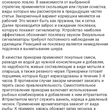
основную ловлю. В зависимости от выбранной
стратегии, применяется скользящая или глухая оснастка,
виды которых мы рассмотрели в предыдущих частях
статьи. Закормочный вариант кормушки меняется на
рабочий. Это может быть как пружина, так и сетка.
Далее производится заброс и ожидание поклёвки,
которую покажет сигнализатор. Устройство наиболее
эффективно обозначает поклёвку звуком. Визуальные
сигнализаторы требуют постоянного наблюдения за
удилищем. Реакцией на поклёвку является немедленная
подсечка и выматывание шнура.
В качестве прикорма применяют покупные смеси,
разводя их водой до нужной консистенции и добавляя,
по надобности, живые составляющие в виде мотыля и
опарыша, а также резаного червя. Прикормки готовят
порциями, которые будут израсходованы в течение 3-4
часов. В противном случае закорм начинает закисать и
терять свою привлекательность. Самостоятельное
приготовление прикорма включает использование
рыбных комбикормов и добавление к ним аттрактантов.
Аттрактантом могут служить ваниль, корица и давленый
чеснок. Применение ароматизатора зависит от вида
рыбы. К примеру, карась обожает запах чеснока, а