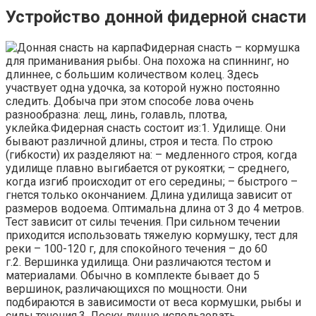
Устройство донной фидерной снасти
Фидерная снасть – кормушка
для приманивания рыбы. Она похожа на спиннинг, но
длиннее, с большим количеством колец. Здесь
участвует одна удочка, за которой нужно постоянно
следить. Добыча при этом способе лова очень
разнообразна: лещ, линь, голавль, плотва,
уклейка.Фидерная снасть состоит из:1. Удилище. Они
бывают различной длины, строя и теста. По строю
(гибкости) их разделяют на: – медленного строя, когда
удилище плавно выгибается от рукоятки; – среднего,
когда изгиб происходит от его середины; – быстрого –
гнется только окончанием. Длина удилища зависит от
размеров водоема. Оптимальна длина от 3 до 4 метров.
Тест зависит от силы течения. При сильном течении
приходится использовать тяжелую кормушку, тест для
реки – 100-120 г, для спокойного течения – до 60
г.2. Вершинка удилища. Они различаются тестом и
материалами. Обычно в комплекте бывает до 5
вершинок, различающихся по мощности. Они
подбираются в зависимости от веса кормушки, рыбы и
силы течения.3. Леску лучше использовать