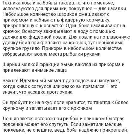
Техника ловли на бойлы такова: те, что помельче,
используются для приманки, покрупнее — для насадки.
Небольшое количество шариков смешивают с
прикормом и набивают в фидерную кормушку,
прикреплённую к оснастке. Один бойл насаживают на
крючок. Оснастку закидывают в воду с помощью
удочки для фидерной ловли. Для ловли на поплавочную
удочку бойл прикрепляют на крючок, тут необходимо
крупное грузило. Прикорм в небольшом количестве
забрасывают возле места рыбалки руками
Шарики мелкой фракции вымываются из прикорма и
привлекают внимание леща
Важно! Идеальный момент для подсечки наступает,
когда кивок согнулся или резко выпрямился — это
значит, что насадка проглочена.
Он пробует их на вкус, если нравится, то тянется к более
крупному и заглатывает его с крючком
Лещ является осторожной рыбой, и слишком быстрая
подсечка может его спугнуть. Если заметили мелкие
поклёвки, не спешите, ведь бойл надёжно прикреплён,