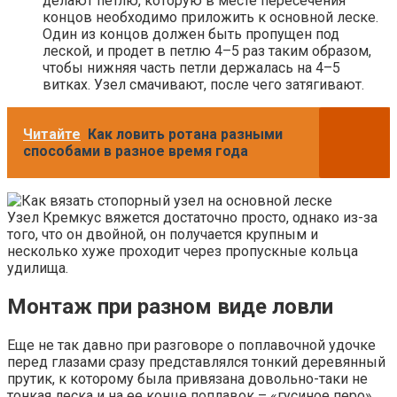
делают петлю, которую в месте пересечения
концов необходимо приложить к основной леске.
Один из концов должен быть пропущен под
леской, и продет в петлю 4–5 раз таким образом,
чтобы нижняя часть петли держалась на 4–5
витках. Узел смачивают, после чего затягивают.
Читайте
Как ловить ротана разными
способами в разное время года
Узел Кремкус вяжется достаточно просто, однако из-за
того, что он двойной, он получается крупным и
несколько хуже проходит через пропускные кольца
удилища.
Монтаж при разном виде ловли
Еще не так давно при разговоре о поплавочной удочке
перед глазами сразу представлялся тонкий деревянный
прутик, к которому была привязана довольно-таки не
тонкая леска и на ее конце поплавок – «гусиное перо».