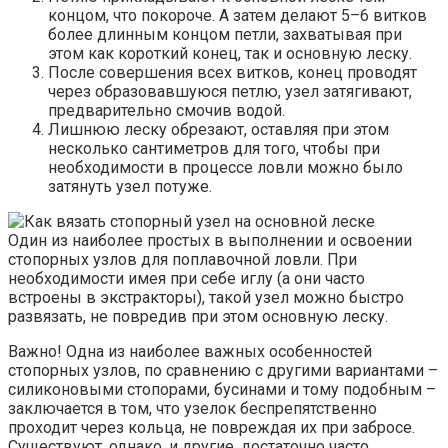
концом, что покороче. А затем делают 5–6 витков
более длинным концом петли, захватывая при
этом как короткий конец, так и основную леску.
После совершения всех витков, конец проводят
через образовавшуюся петлю, узел затягивают,
предварительно смочив водой.
Лишнюю леску обрезают, оставляя при этом
несколько сантиметров для того, чтобы при
необходимости в процессе ловли можно было
затянуть узел потуже.
Один из наиболее простых в выполнении и освоении
стопорных узлов для поплавочной ловли. При
необходимости имея при себе иглу (а они часто
встроены в экстракторы), такой узел можно быстро
развязать, не повредив при этом основную леску.
Важно! Одна из наиболее важных особенностей
стопорных узлов, по сравнению с другими вариантами –
силиконовыми стопорами, бусинами и тому подобным –
заключается в том, что узелок беспрепятственно
проходит через кольца, не повреждая их при забросе.
Существуют, однако, и другие, достаточно часто