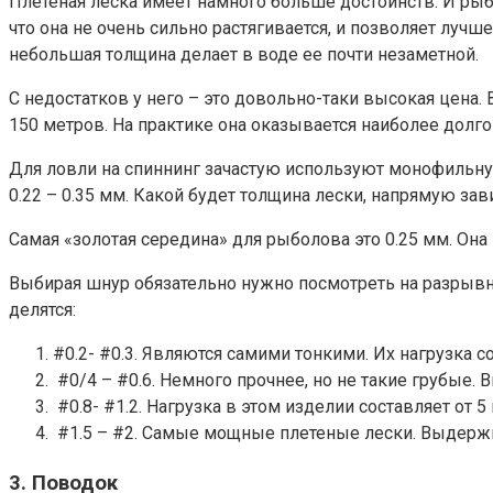
Плетеная леска имеет намного больше достоинств. И рыб
что она не очень сильно растягивается, и позволяет луч
небольшая толщина делает в воде ее почти незаметной.
С недостатков у него – это довольно-таки высокая цена.
150 метров. На практике она оказывается наиболее долг
Для ловли на спиннинг зачастую используют монофильную
0.22 – 0.35 мм. Какой будет толщина лески, напрямую зав
Самая «золотая середина» для рыболова это 0.25 мм. Она 
Выбирая шнур обязательно нужно посмотреть на разрывну
делятся:
#0.2- #0.3. Являются самими тонкими. Их нагрузка со
#0/4 – #0.6. Немного прочнее, но не такие грубые. В
#0.8- #1.2. Нагрузка в этом изделии составляет от 5 к
#1.5 – #2. Самые мощные плетеные лески. Выдержи
3. Поводок