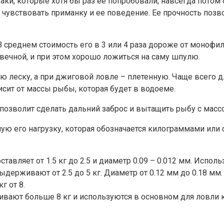
аки, которые хотя бы раз ее попробовали, навсегда потом
ше чувствовать приманку и ее поведение. Ее прочность поз
 В среднем стоимость его в 3 или 4 раза дороже от моноф
овечной, и при этом хорошо ложиться на саму шпулю.
 леску, а при джиговой ловле – плетенную. Чаще всего дл
исит от массы рыбы, которая будет в водоеме.
позволит сделать дальний заброс и вытащить рыбу с массой
ю его нагрузку, которая обозначается килограммами или
ставляет от 1.5 кг до 2.5 и диаметр 0.09 – 0.012 мм. Исполь
ыдерживают от 2.5 до 5 кг. Диаметр от 0.12 мм до 0.18 мм.
г от 8.
вают больше 8 кг и используются в основном для ловли 