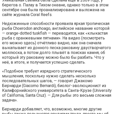
Уникальная съёмка была сделана ещё в 2009 году, у
берегов о. Палау в Тихом океане, однако только в этом
сентябре она была проанализирована и выложена на
сайте журнала Coral Reefs.
Недюжинные способности проявила яркая тропическая
рыба Choerodon anchoago, английское название которой
— orange-dotted tuskfish — переводится, как «клыкастая
рыба с оранжевыми пятнами». На видео (посмотреть
его можно здесь) отчётливо видно, как она сначала
выкапывает из донного песка раковину двустворчатого
моллюска, а потом долго плывёт в поисках камня, об
который эту раковину можно было бы разбить. Что у
неё, в итоге, и получается успешно сделать.
«Подобное требует изрядного стратегического
мышления, поскольку нужно сделать несколько
последовательных шагов, — говорит Джакомо
Бернарди (Giacomo Bernardi), биолог-эволюционист из
Калифорнийского университета в Санта-Крузе (University
of California, Santa Cruz). — Для рыбы это весьма сложная
задача».
Бернарди добавляет, что, возможно, многие другие
рыбы также пользуются орудиями труда, просто мы об