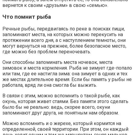
вернется к своим «друзьям» в свою «семью».
Что помнит рыба
Речные рыбы, передвигаясь по реке в поисках пищи,
запоминают места, на которых можно перекусить на
протяжении всего дня, а с наступлением темноты, они
могут вернуться на прежнее, более безопасное место,
где можно без проблем переночевать.
Они способны запоминать места ночевок, места
зимовок и места кормления. Рыба не зимует где-попало
или там, где ее настигла зима: она зимует в одних и тех
же местах длительное время. Если бы память у рыбы не
работала, вряд ли она смогла бы выжить.
В связи с этим, можно вспомнить о такой рыбе, как
окунь, которая живет стаями. Без памяти этого сделать
было бы не реально: ведь, скорее всего, окуни
запоминают друг друга, не понятным нам образом.
Можно вспомнить и о жерехе, который кормится на
определенной, своей территории. При этом, он каждый
день ходит одним и тем же маршрутом, гоняя мальков.