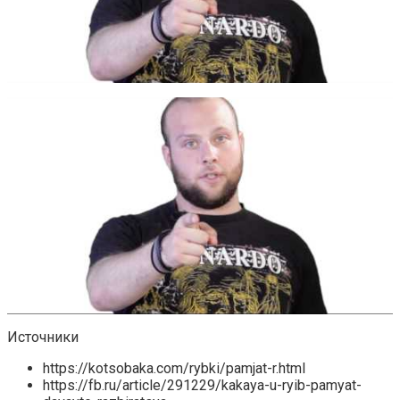
Источники
https://kotsobaka.com/rybki/pamjat-r.html
https://fb.ru/article/291229/kakaya-u-ryib-pamyat-