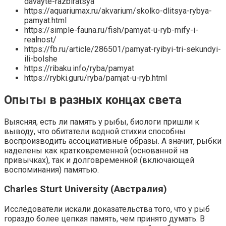
davayte-razbiratsya
https://aquariumax.ru/akvarium/skolko-dlitsya-rybya-
pamyat.html
https://simple-fauna.ru/fish/pamyat-u-ryb-mify-i-
realnost/
https://fb.ru/article/286501/pamyat-ryibyi-tri-sekundyi-
ili-bolshe
https://ribaku.info/ryba/pamyat
https://rybki.guru/ryba/pamjat-u-ryb.html
Опыты в разных концах света
Выясняя, есть ли память у рыбы, биологи пришли к
выводу, что обитатели водной стихии способны
воспроизводить ассоциативные образы. А значит, рыбки
наделены как кратковременной (основанной на
привычках), так и долговременной (включающей
воспоминания) памятью.
Charles Sturt University (Австралия)
Исследователи искали доказательства того, что у рыб
гораздо более цепкая память, чем принято думать. В