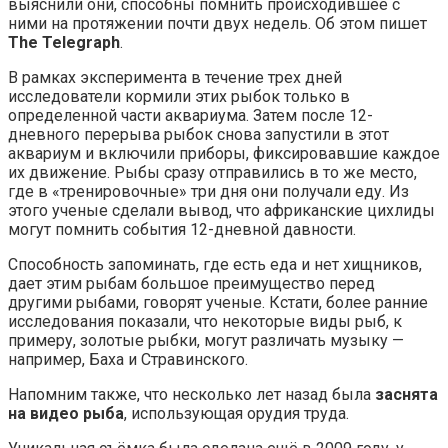
выяснили они, способны помнить происходившее с
ними на протяжении почти двух недель. Об этом пишет
The Telegraph
.
В рамках эксперимента в течение трех дней
исследователи кормили этих рыбок только в
определенной части аквариума. Затем после 12-
дневного перерыва рыбок снова запустили в этот
аквариум и включили приборы, фиксировавшие каждое
их движение. Рыбы сразу отправились в то же место,
где в «тренировочные» три дня они получали еду. Из
этого ученые сделали вывод, что африканские цихлиды
могут помнить события 12-дневной давности.
Способность запоминать, где есть еда и нет хищников,
дает этим рыбам большое преимущество перед
другими рыбами, говорят ученые. Кстати, более ранние
исследования показали, что некоторые виды рыб, к
примеру, золотые рыбки, могут различать музыку —
например, Баха и Стравинского.
Напомним также, что несколько лет назад была
заснята
на видео рыба
, использующая орудия труда.