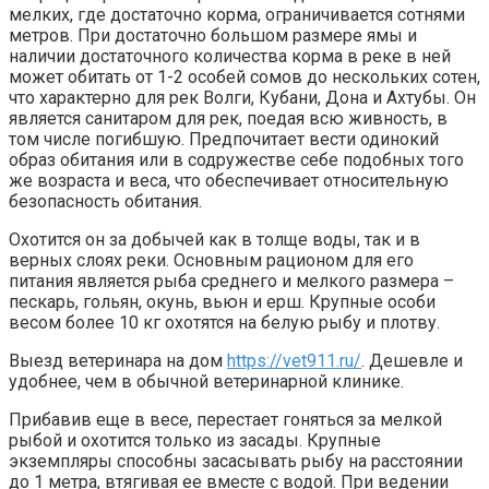
мелких, где достаточно корма, ограничивается сотнями
метров. При достаточно большом размере ямы и
наличии достаточного количества корма в реке в ней
может обитать от 1-2 особей сомов до нескольких сотен,
что характерно для рек Волги, Кубани, Дона и Ахтубы. Он
является санитаром для рек, поедая всю живность, в
том числе погибшую. Предпочитает вести одинокий
образ обитания или в содружестве себе подобных того
же возраста и веса, что обеспечивает относительную
безопасность обитания.
Охотится он за добычей как в толще воды, так и в
верных слоях реки. Основным рационом для его
питания является рыба среднего и мелкого размера –
пескарь, гольян, окунь, вьюн и ерш. Крупные особи
весом более 10 кг охотятся на белую рыбу и плотву.
Выезд ветеринара на дом
https://vet911.ru/
. Дешевле и
удобнее, чем в обычной ветеринарной клинике.
Прибавив еще в весе, перестает гоняться за мелкой
рыбой и охотится только из засады. Крупные
экземпляры способны засасывать рыбу на расстоянии
до 1 метра, втягивая ее вместе с водой. При ведении