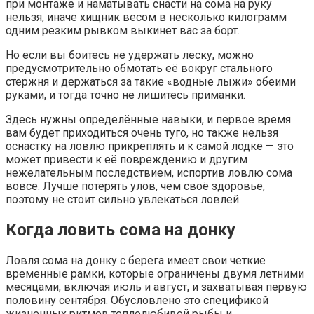
при монтаже и наматывать снасти на сома на руку
нельзя, иначе хищник весом в несколько килограмм
одним резким рывком выкинет вас за борт.
Но если вы боитесь не удержать леску, можно
предусмотрительно обмотать её вокруг стального
стержня и держаться за такие «водные лыжи» обеими
руками, и тогда точно не лишитесь приманки.
Здесь нужны определённые навыки, и первое время
вам будет приходиться очень туго, но также нельзя
оснастку на ловлю прикреплять и к самой лодке — это
может привести к её повреждению и другим
нежелательным последствием, испортив ловлю сома
вовсе. Лучше потерять улов, чем своё здоровье,
поэтому не стоит сильно увлекаться ловлей.
Когда ловить сома на донку
Ловля сома на донку с берега имеет свои четкие
временные рамки, которые ограничены двумя летними
месяцами, включая июль и август, и захватывая первую
половину сентября. Обусловлено это спецификой
жизненных ритмов теплолюбивой рыбы и