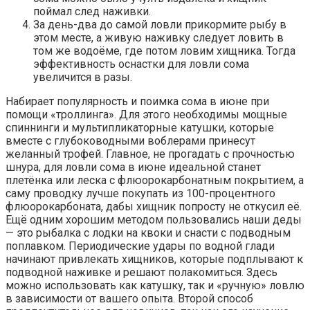
поймал след наживки.
За день-два до самой ловли прикормите рыбу в
этом месте, а живую наживку следует ловить в
том же водоёме, где потом ловим хищника. Тогда
эффективность оснастки для ловли сома
увеличится в разы.
Набирает популярность и поимка сома в июне при
помощи «троллинга». Для этого необходимы мощные
спиннинги и мультипликаторные катушки, которые
вместе с глубоководными воблерами принесут
желанный трофей. Главное, не прогадать с прочностью
шнура, для ловли сома в июне идеальной станет
плетёнка или леска с флюорокарбонатным покрытием, а
саму проводку лучше покупать из 100-процентного
флюорокарбоната, дабы хищник попросту не откусил её.
Ещё одним хорошим методом пользовались наши деды
— это рыбалка с лодки на квоки и снасти с подводным
поплавком. Периодические удары по водной глади
начинают привлекать хищников, которые подплывают к
подводной наживке и решают полакомиться. Здесь
можно использовать как катушку, так и «ручную» ловлю
в зависимости от вашего опыта. Второй способ