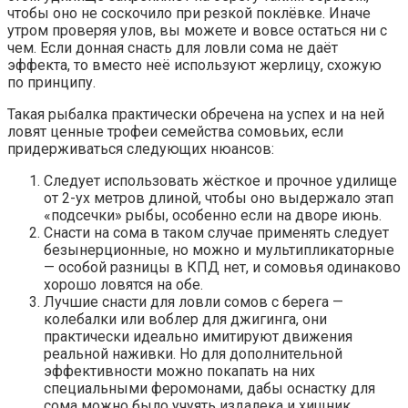
чтобы оно не соскочило при резкой поклёвке. Иначе
утром проверяя улов, вы можете и вовсе остаться ни с
чем. Если донная снасть для ловли сома не даёт
эффекта, то вместо неё используют жерлицу, схожую
по принципу.
Такая рыбалка практически обречена на успех и на ней
ловят ценные трофеи семейства сомовьих, если
придерживаться следующих нюансов:
Следует использовать жёсткое и прочное удилище
от 2-ух метров длиной, чтобы оно выдержало этап
«подсечки» рыбы, особенно если на дворе июнь.
Снасти на сома в таком случае применять следует
безынерционные, но можно и мультипликаторные
— особой разницы в КПД нет, и сомовья одинаково
хорошо ловятся на обе.
Лучшие снасти для ловли сомов с берега —
колебалки или воблер для джигинга, они
практически идеально имитируют движения
реальной наживки. Но для дополнительной
эффективности можно покапать на них
специальными феромонами, дабы оснастку для
сома можно было учуять издалека и хищник