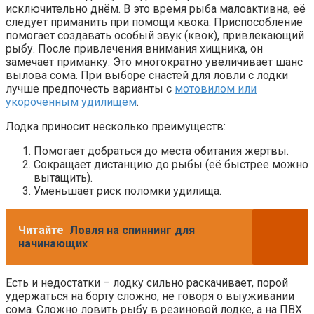
исключительно днём. В это время рыба малоактивна, её
следует приманить при помощи квока. Приспособление
помогает создавать особый звук (квок), привлекающий
рыбу. После привлечения внимания хищника, он
замечает приманку. Это многократно увеличивает шанс
вылова сома. При выборе снастей для ловли с лодки
лучше предпочесть варианты с
мотовилом или
укороченным удилищем
.
Лодка приносит несколько преимуществ:
Помогает добраться до места обитания жертвы.
Сокращает дистанцию до рыбы (её быстрее можно
вытащить).
Уменьшает риск поломки удилища.
Читайте
Ловля на спиннинг для
начинающих
Есть и недостатки – лодку сильно раскачивает, порой
удержаться на борту сложно, не говоря о выуживании
сома. Сложно ловить рыбу в резиновой лодке, а на ПВХ