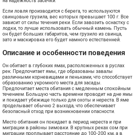
на надёжность засечки.
Если ловля производится с берега, то используются
свинцовые грузила, вес которых превышает 100 г. Все
зависит от силы течения реки. Если завозить оснастку с
лодки, то лучше использовать обычный камень. Пусть
он будет больших габаритов, чем грузило из свинца,
зато и маскировка его будет намного естественней.
Описание и особенности поведения
Он обитает в глубоких ямах, расположенных в руслах
рек. Предпочитает ямы, где образованы завалы
различными корневищами и пеньками, что способствует
образованию укромного места для засады.
Предпочитает места обитания с медленным спокойным
течением. Большую часть времени проводит на дне ямы
и покидает убежище только для охоты и нереста. В яме
проделывает обычно 2 выхода, что обеспечивает
безопасный отход при возникновении опасности.
Место обитания он покидает в период нереста и при
миграции в районы зимовки. В крупных реках сом при
миграции проплывает расстояние до 100-200 км, а в