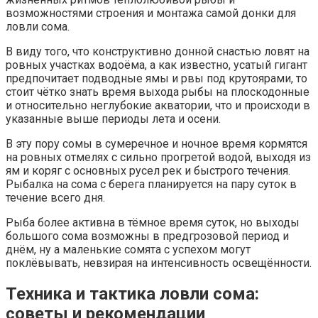
возможностями строения и монтажа самой донки для
ловли сома.
В виду того, что конструктивно донной снастью ловят на
ровных участках водоёма, а как известно, усатый гигант
предпочитает подводные ямы и рвы под крутоярами, то
стоит чётко знать время выхода рыбы на плоскодонные
и относительно неглубокие акватории, что и происходи в
указанные выше периоды лета и осени.
В эту пору сомы в сумеречное и ночное время кормятся
на ровных отмелях с сильно прогретой водой, выходя из
ям и коряг с основных русел рек и быстрого течения.
Рыбалка на сома с берега планируется на пару суток в
течение всего дня.
Рыба более активна в тёмное время суток, но выходы
большого сома возможны в предгрозовой период и
днём, ну а маленькие сомята с успехом могут
поклёвывать, невзирая на интенсивность освещённости.
Техника и тактика ловли сома:
советы и рекомендации