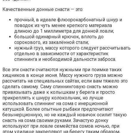
Качественные донные снасти — это:
прочный, в идеале флюорокарбонатный шнур и
поводок из чуть менее крепкого материала
длиною до 1 миллиметра для донной ловли;
большой одинарный крючок, вплоть до
сорокового, из закалённой стали;
нужный груз, массу которого следует рассчитывать
отдельно в зависимости от характеристик
спиннинга и необходимой дальности заброса.
Все эти снасти считаются нужными при поимке таких
хищников в конце июня. Массу нужного груза можно
рассчитать на специальных сайтах, если вам тяжело это
сделать самому. Саму спиннинговую снасть можно
привязывать даже к колышкам у берега и просто
прикреплять к шнуру колокольчик, но лучше
использовать спиннинг на сома с инерционной
катушкой. Более опытные рыбаки предпочитают
безынерционную, но не каждый новичок осилит такую
снасть на сома своими руками. Зачастую донку
используют при ловле семейства сомов ночью, при
этом удилище закрепляют на берегу таким образом,