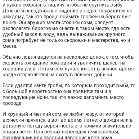
и нужно сохранять тишину, чтобы не спугнуть рыбу.
Долгое и неподвижное сидение в лодке понравится не
каждому, так что проще поймать трофей на береговую
донку. Обнаружив места стоянки сома, следует
располагать береговые снасти в таком месте, где есть
удобный заход в воду, ведь вываживание крупного
сома потребует не только сноровки и мастерства, но и
места.
Обычно ловля ведется на несколько донок, с тем, чтобы
скрасить ожидание поклевки и увеличить шансы на
хороший улов. Летом сом лучше клюет в ночное время,
когда отправляется на охоту в поисках добычи
Если удается найти тропы, по которым проходит рыба, то
с большой вероятностью она появится там и в
последующие ночи, так что важно запомнить место
прохода
И крупный и мелкий сом не любит жару, от которой
всячески прячется, а вот во время летнего дождя или в
ветреную погоду вероятность его поимки значительно
повышается. При резких перепадах температуры,
похолодании или падении давления клев сома