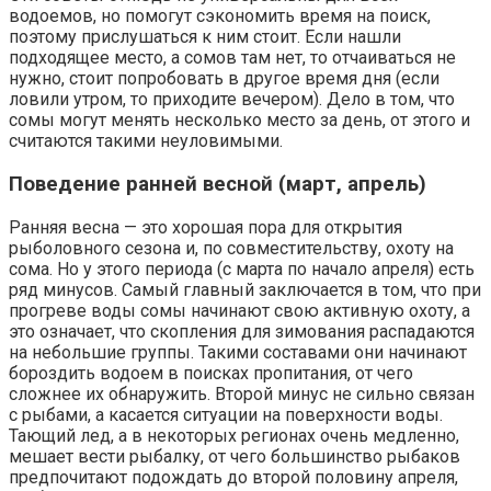
водоемов, но помогут сэкономить время на поиск,
поэтому прислушаться к ним стоит. Если нашли
подходящее место, а сомов там нет, то отчаиваться не
нужно, стоит попробовать в другое время дня (если
ловили утром, то приходите вечером). Дело в том, что
сомы могут менять несколько место за день, от этого и
считаются такими неуловимыми.
Поведение ранней весной (март, апрель)
Ранняя весна — это хорошая пора для открытия
рыболовного сезона и, по совместительству, охоту на
сома. Но у этого периода (с марта по начало апреля) есть
ряд минусов. Самый главный заключается в том, что при
прогреве воды сомы начинают свою активную охоту, а
это означает, что скопления для зимования распадаются
на небольшие группы. Такими составами они начинают
бороздить водоем в поисках пропитания, от чего
сложнее их обнаружить. Второй минус не сильно связан
с рыбами, а касается ситуации на поверхности воды.
Тающий лед, а в некоторых регионах очень медленно,
мешает вести рыбалку, от чего большинство рыбаков
предпочитают подождать до второй половину апреля,