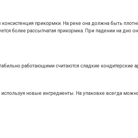
я консистенция прикормки. На реке она должна быть плот
зуется более рассыпчатая прикормка. При падении на дно о
абильно работающими считаются сладкие кондитерские аро
 используя новые ингредиенты. На упаковке всегда можно