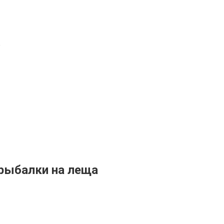
е
рыбалки на леща