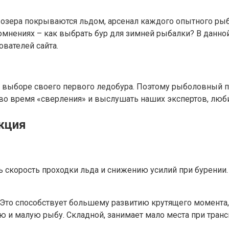
 и озера покрываются льдом, арсенал каждого опытного р
омнениях – как выбрать бур для зимней рыбалки? В данно
ователей сайта.
 выборе своего первого ледобура. Поэтому рыболовный пор
 во время «сверления» и выслушать наших экспертов, люб
кция
 скорость проходки льда и снижению усилий при бурении.
. Это способствует большему развитию крутящего момент
 и малую рыбу. Складной, занимает мало места при транс