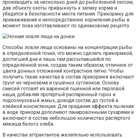
производить за несколько дней до рыболовной сессии,
дав объекту охоты привыкнуть к запаху корма и
убедится в безопасности места питания. Прикормку для
приваживания и непосредственно кормления рыбы в
момент лова изготавливают по одинаковому рецепту.
Способы ловли леща основаны на концентрации рыбы
в определённой точке, что можно сделать прикормкой,
достигшей дна и лишь там рассыпавшейся по
определённой зоне, создав таким образом, отличное от
цвета донных отложений контрастное пятно. Чтобы
получить такие качества в состав прикормки включают
грунт из чернозёма и сушёных суглинков. Основу
смесей готовят из варенной пшённой или перловой
каши, добавляя протёртый распаренный горох и
подсолнуховый жмых, доводя состав до густой и
клейкой консистенции. Для придания эффекта пыления
в воде прикорм дополняют панировочными сухарями и
включают в состав небольшое количество растёртого
мякиша белого хлеба.
В качестве аттрактантов желательно использовать