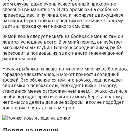
этом случае, даже очень качественный прикорм не
способен выманить его. В это время рыба особенно
привередлива, и пуглива, она игнорирует движущиеся
наживки, берет только неподвижно лежачие. Поэтому
удить в проводку нет никакого смысла.
Зимой леща следует искать на бровках, именно там он
ловится успешнее всего. В зимний период он избегает
максимальных глубин. Ближе к середине зимы, рыба
переходит в полводы, из-за активного гниения донной
растительности.
Ночная рыбалка на леща, по мнению многих рыболовов,
гораздо увлекательнее, и может принести солидный
трофей. Это объясняется тем, что ночью, лещ покидает
свои ямки в поисках еды, подходит ближе к берегу,
становится менее осторожен чем днем. Ночью, крупные
особи подходят практически к самому берегу, поэтому,
нет смысла делать дальние забросы, вполне подойдет
дистанция в пять-десять метров.
Ловля на удочки