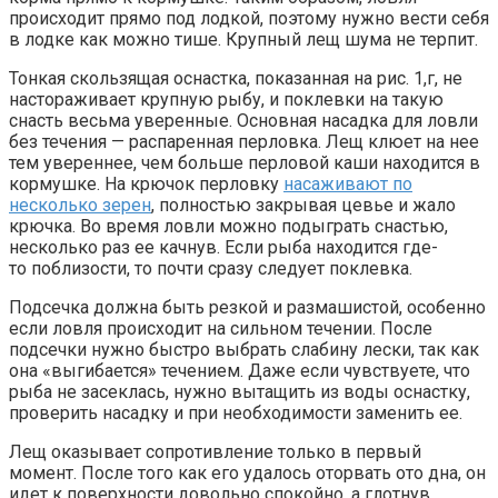
происходит прямо под лодкой, поэтому нужно вести себя
в лодке как можно тише. Крупный лещ шума не терпит.
Тонкая скользящая оснастка, показанная на рис. 1,г, не
настораживает крупную рыбу, и поклевки на такую
снасть весьма уверенные. Основная насадка для ловли
без течения — распаренная перловка. Лещ клюет на нее
тем увереннее, чем больше перловой каши находится в
кормушке. На крючок перловку
насаживают по
несколько зерен
, полностью закрывая цевье и жало
крючка. Во время ловли можно подыграть снастью,
несколько раз ее качнув. Если рыба находится где-
то поблизости, то почти сразу следует поклевка.
Подсечка должна быть резкой и размашистой, особенно
если ловля происходит на сильном течении. После
подсечки нужно быстро выбрать слабину лески, так как
она «выгибается» течением. Даже если чувствуете, что
рыба не засеклась, нужно вытащить из воды оснастку,
проверить насадку и при необходимости заменить ее.
Лещ оказывает сопротивление только в первый
момент. После того как его удалось оторвать ото дна, он
идет к поверхности довольно спокойно, а глотнув