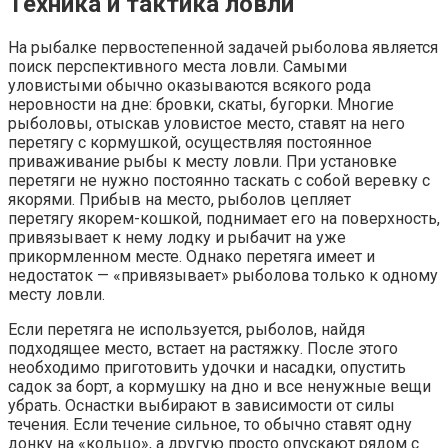
Техника и тактика ловли
На рыбалке первостепенной задачей рыболова является
поиск перспективного места ловли. Самыми
уловистыми обычно оказываются всякого рода
неровности на дне: бровки, скаты, бугорки. Многие
рыболовы, отыскав уловистое место, ставят на него
перетягу с кормушкой, осуществляя постоянное
приваживание рыбы к месту ловли. При установке
перетяги не нужно постоянно таскать с собой веревку с
якорями. Прибыв на место, рыболов цепляет
перетягу якорем-кошкой, поднимает его на поверхность,
привязывает к нему лодку и рыбачит на уже
прикормленном месте. Однако перетяга имеет и
недостаток — «привязывает» рыболова только к одному
месту ловли.
Если перетяга не используется, рыболов, найдя
подходящее место, встает на растяжку. После этого
необходимо приготовить удочки и насадки, опустить
садок за борт, а кормушку на дно и все ненужные вещи
убрать. Оснастки выбирают в зависимости от силы
течения. Если течение сильное, то обычно ставят одну
донку на «кольцо», а другую просто опускают рядом с