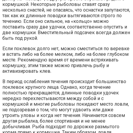
кормушкой. Некоторые рыболовы ставят сразу
несколько снастей, не опасаясь, что оснастки запутаются,
так как их длинные поводки вытягиваются строго по
течению. Если оно сильное, на «кольцо» можно
поставить сразу две удочки, соответственно опустить и
две кормушки. Вместительный подсачек всегда должен
быть под рукой.
Если поклевок долго нет, можно сместиться по веревке
и встать либо на более мелком, либо на более глубоком
месте. Рекомендую время от времени встряхивать
кормушку, этим также можно привлечь рыбу и
активизировать клев.
В период ослабления течения происходит большинство
поклевок крупного леща. Однако, когда течение
полностью прекращается, длинные поводки удочек
нередко перехлестываются между собой и с
кормушкой и многие рыболовы покидают место ловли,
не подозревая о том, что могут удвоить или даже
утроить уловы и когда нет течения. Начинается совсем
другая рыбалка, более спортивная и не менее
добычливая. Рыба подходит по дорожке размытого
корма прямо к кормушке. Таким образом, ловля