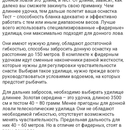
донной ловли это: длина, и тест. От длины, зависит, как
далеко вы сможете закинуть свою приманку. Чем
длиннее удочка, тем дальше полетит ваша оснастка.
Тест – способность бланка адекватно и эффективно
работать с тем или иным диапазоном весов. Лучше
всего использовать специализированные «фидерные»
удилища, они максимально подходят для донного лова.
Они имеют нужную длину, обладают достаточной
гибкостью, способны забросить донную оснастку на
расстояние до 150 метров. В комплекте к фидерным
удочкам идут сменные наконечники разной жесткости,
которые нужны для регулировки чувствительности
снасти. Выбирая такое удилище, нужно прежде всего
руководствоваться условиями водоемов, на которых
предстоит рыбачить.
Для дальних забросов, необходимо выбирать удилище
длиннее. Золотая середина – это удочка, длиною 3500
см и тестом 40 – 80 грамм. Менее пригодны для донной
ловли телескопические удилища. Они не обладают
необходимой гибкостью, отсутствует возможность
менять чувствительность. Предельная дальность для
них 40 – 60 метров. Но в отличие от фидерных, стоят в