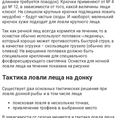
длиннее требуется поводок). Крючки применяют от № 4
до № 12, в зависимости от того, какой величины лещи
клюют. На слишком крупные крючки подлещика ловить
неудобно – будут частые сходы. И наоборот, маленький
крючок хуже подходит для ловли крупного леща.
Так как речной лещ всегда кормится на течении, то в
оснастке обычно используют поплавок-«леденец»,
который хорошо может противостоять быстрой струе, а
в качестве огрузки – скользящее грузило (обычно это
оливка). На вершинке поплавка должно быть
специальное крепление для специального
фосфоресцирующего светлячка. Оснастка для ночной
ловли леща на течении показана на рисунке:
Тактика ловли леща на донку
Существует два основных тактических решения при
ловле донной рыбы и в том числе леща:
поисковая ловля в нескольких точках;
привлечение трофеев в выбранное место.
В зависимости от сезона меняется и тактика ловли леща.