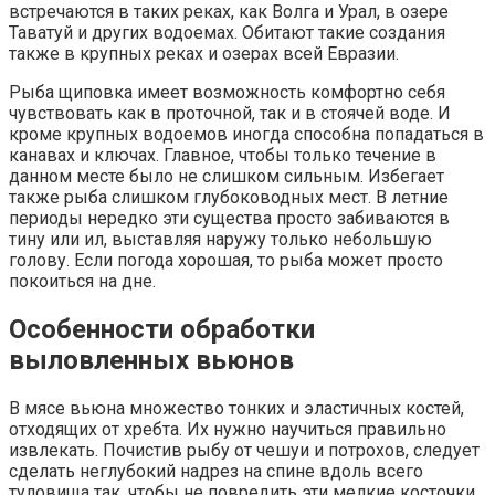
встречаются в таких реках, как Волга и Урал, в озере
Таватуй и других водоемах. Обитают такие создания
также в крупных реках и озерах всей Евразии.
Рыба щиповка имеет возможность комфортно себя
чувствовать как в проточной, так и в стоячей воде. И
кроме крупных водоемов иногда способна попадаться в
канавах и ключах. Главное, чтобы только течение в
данном месте было не слишком сильным. Избегает
также рыба слишком глубоководных мест. В летние
периоды нередко эти существа просто забиваются в
тину или ил, выставляя наружу только небольшую
голову. Если погода хорошая, то рыба может просто
покоиться на дне.
Особенности обработки
выловленных вьюнов
В мясе вьюна множество тонких и эластичных костей,
отходящих от хребта. Их нужно научиться правильно
извлекать. Почистив рыбу от чешуи и потрохов, следует
сделать неглубокий надрез на спине вдоль всего
туловища так, чтобы не повредить эти мелкие косточки.