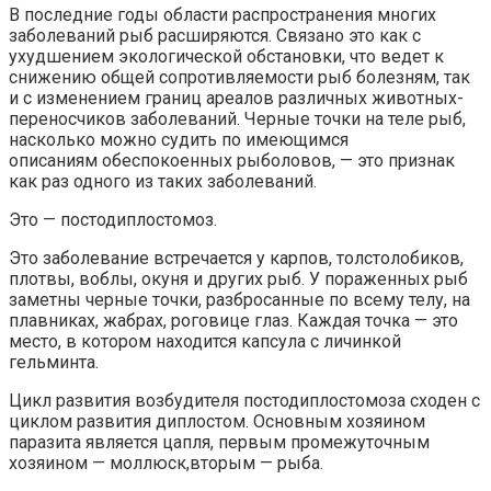
В последние годы области распространения многих
заболеваний рыб расширяются. Связано это как с
ухудшением экологической обстановки, что ведет к
снижению общей сопротивляемости рыб болезням, так
и с изменением границ ареалов различных животных-
переносчиков заболеваний. Черные точки на теле рыб,
насколько можно судить по имеющимся
описаниям обеспокоенных рыболовов, — это признак
как раз одного из таких заболеваний.
Это — постодиплостомоз.
Это заболевание встречается у карпов, толстолобиков,
плотвы, воблы, окуня и других рыб. У пораженных рыб
заметны черные точки, разбросанные по всему телу, на
плавниках, жабрах, роговице глаз. Каждая точка — это
место, в котором находится капсула с личинкой
гельминта.
Цикл развития возбудителя постодиплостомоза сходен с
циклом развития диплостом. Основным хозяином
паразита является цапля, первым промежуточным
хозяином — моллюск,вторым — рыба.