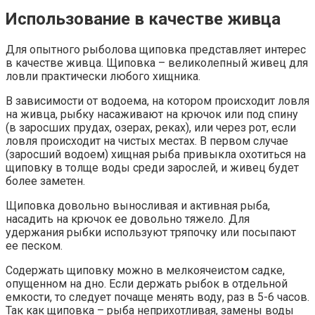
Использование в качестве живца
Для опытного рыболова щиповка представляет интерес
в качестве живца. Щиповка – великолепный живец для
ловли практически любого хищника.
В зависимости от водоема, на котором происходит ловля
на живца, рыбку насаживают на крючок или под спину
(в заросших прудах, озерах, реках), или через рот, если
ловля происходит на чистых местах. В первом случае
(заросший водоем) хищная рыба привыкла охотиться на
щиповку в толще воды среди зарослей, и живец будет
более заметен.
Щиповка довольно выносливая и активная рыба,
насадить на крючок ее довольно тяжело. Для
удержания рыбки используют тряпочку или посыпают
ее песком.
Содержать щиповку можно в мелкоячеистом садке,
опущенном на дно. Если держать рыбок в отдельной
емкости, то следует почаще менять воду, раз в 5-6 часов.
Так как щиповка – рыба неприхотливая, замены воды