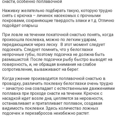
снасти, особенно поплавочной
Наживку желательно подбирать такую, которую трудно
снять с крючка – личинок насекомых с прочными
покровами, сохраняющие твердость злаки и т.д. Отлично
подойдет опарыш
При ловле на течении покаточной снастью понять, когда
произошла поклевка, можно по легким ударам,
передающимся через леску. В этот момент следует
подсекать. Следует помнить, что у белоглазки
непрочные губы, поэтому подсечка не должна быть
размашистой. После подсечки рыбу быстро выводят на
поверхность, и, не обращая внимания на слабое
сопротивление, вываживают на берег.
Когда ужение производится поплавочной снастью в
проводку, различить поклевку белоглазки очень трудно
– зачастую она совпадает с естественными движениями
поплавка при проходе снасти на течении. Крючок с
насадкой идет возле дна, цепляется за неровности,
останавливает и притапливает поплавок, создавая
видимость поклевки. Здесь количество ложных
подсечек и перезабросов неизбежно растет.