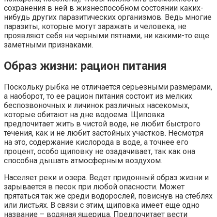
сохранения в ней в жизнеспособном состоянии каких-
нибудь других паразитических организмов. Ведь многие
паразиты, которые могут заражать и человека, не
проявляют себя ни черными пятнами, ни какими-то еще
заметными признаками.
Образ жизни: рацион питания
Поскольку рыбка не отличается серьезными размерами,
а наоборот, то ее рацион питания состоит из мелких
беспозвоночных и личинок различных насекомых,
которые обитают на дне водоема. Щиповка
предпочитает жить в чистой воде, не любит быстрого
течения, как и не любит застойных участков. Несмотря
на это, содержание кислорода в воде, а точнее его
процент, особо щиповку не озадачивает, так как она
способна дышать атмосферным воздухом.
Населяет реки и озера. Ведет придонный образ жизни и
зарывается в песок при любой опасности. Может
прятаться так же среди водорослей, повиснув на стеблях
или листьях. В связи с этим, щиповка имеет еще одно
название – водяная ящерица. Предпочитает вести