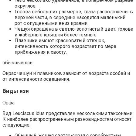
Тело несколько удлиненное, в поперечном разрезе
округлое.
Голова небольших размеров, глаза расположены в
верхней части, в середине находится маленький
рот с опущенными вниз краями.
Чешуя окрашена в светло-золотистый цвет, голова
и жаберные крышки более темные.
Плавники имеют красноватый оттенок,
интенсивность которого возрастает по мере
приближения к хвосту.
обычный язь
Окрас чешуи и плавников зависит от возраста особей и
от интенсивности освещения.
Виды язя
Орфа
Вид Leuciscus idus представлен несколькими таксонами.
К наиболее распространенным разновидностям относят
следующие:
Обычный. Чешуя светло-серая с серебристым