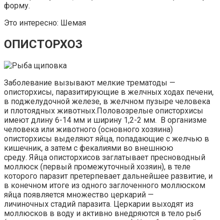
форму.
Это интересно: Шемая
ОПИСТОРХОЗ
Заболевание вызывают мелкие трематоды —
описторхисы, паразитирующие в желчных ходах печени,
в поджелудочной железе, в желчном пузыре человека
и плотоядных животных.Половозрелые описторхисы
имеют длину 6-14 мм и ширину 1,2-2 мм. В организме
человека или животного (основного хозяина)
описторхисы выделяют яйца, попадающие с желчью в
кишечник, а затем с фекалиями во внешнюю
среду. Яйца описторхисов заглатывает пресноводный
моллюск (первый промежуточный хозяин), в теле
которого паразит претерпевает дальнейшее развитие, и
в конечном итоге из одного заглоченного моллюском
яйца появляется множество церкарий —
личиночных стадий паразита. Церкарии выходят из
моллюсков в воду и активно внедряются в тело рыб