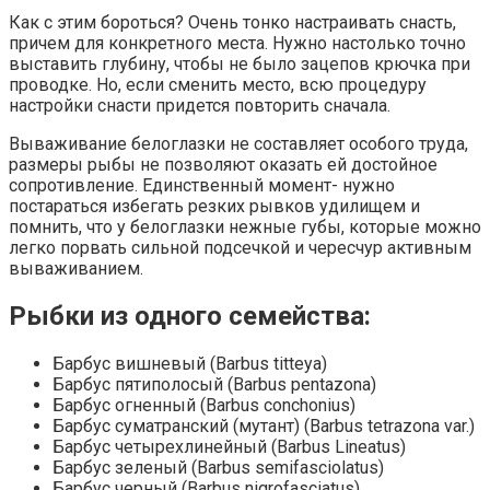
Как с этим бороться? Очень тонко настраивать снасть,
причем для конкретного места. Нужно настолько точно
выставить глубину, чтобы не было зацепов крючка при
проводке. Но, если сменить место, всю процедуру
настройки снасти придется повторить сначала.
Вываживание белоглазки не составляет особого труда,
размеры рыбы не позволяют оказать ей достойное
сопротивление. Единственный момент- нужно
постараться избегать резких рывков удилищем и
помнить, что у белоглазки нежные губы, которые можно
легко порвать сильной подсечкой и чересчур активным
вываживанием.
Рыбки из одного семейства:
Барбус вишневый (Barbus titteya)
Барбус пятиполосый (Barbus pentazona)
Барбус огненный (Barbus conchonius)
Барбус суматранский (мутант) (Barbus tetrazona var.)
Барбус четырехлинейный (Barbus Lineatus)
Барбус зеленый (Barbus semifasciolatus)
Барбус черный (Barbus nigrofasciatus)