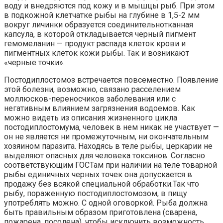
воду и внедряются под кожу и в мышцы рыб. При этом
в подкожной клетчатке рыбы на глубине в 1,5-2 мм
вокруг личинки образуется соединительнотканная
капсула, в которой откладывается черный пигмент
гемомеланин — продукт распада клеток крови и
пигментных клеток кожи рыбы. Так и возникают
«черные точки».
Постодиплостомоз встречается повсеместно. Появление
этой болезни, возможно, связано расселением
моллюсков-переносчиков заболевания или с
негативным влиянием загрязнения водоемов. Как
можно видеть из описания жизненного цикла
постодиплостомума, человек в нем никак не участвует —
он не является ни промежуточным, ни окончательным
хозяином паразита. Находясь в теле рыбы, церкарии не
выделяют опасных для человека токсинов. Согласно
соответствующим ГОСТам при наличии на теле товарной
рыбы единичных черных точек она допускается в
продажу без всякой специальной обработки.Так что
рыбу, пораженную постодиплостомозом, в пищу
употреблять можно. С одной оговоркой. Рыба должна
быть правильным образом приготовлена (сварена,
пожарена, посолена), чтобы исключить возможность