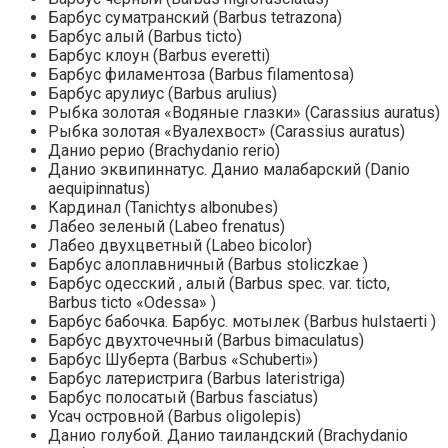
Барбус суматранский (Barbus tetrazona)
Барбус алый (Barbus ticto)
Барбус клоун (Barbus everetti)
Барбус филаментоза (Barbus filamentosa)
Барбус арулиус (Barbus arulius)
Рыбка золотая «Водяные глазки» (Carassius auratus)
Рыбка золотая «Вуалехвост» (Carassius auratus)
Данио рерио (Brachydanio rerio)
Данио эквипиннатус. Данио малабарский (Danio
aequipinnatus)
Кардинал (Tanichtys albonubes)
Лабео зеленый (Labeo frenatus)
Лабео двухцветный (Labeo bicolor)
Барбус алоплавничный (Barbus stoliczkae )
Барбус одесский , алый (Barbus spec. var. ticto,
Barbus ticto «Odessa» )
Барбус бабочка. Барбус. мотылек (Barbus hulstaerti )
Барбус двухточечный (Barbus bimaculatus)
Барбус Шуберта (Barbus «Schuberti»)
Барбус латеристрига (Barbus lateristriga)
Барбус полосатый (Barbus fasciatus)
Усач островной (Barbus oligolepis)
Данио голубой. Данио таиландский (Brachydanio