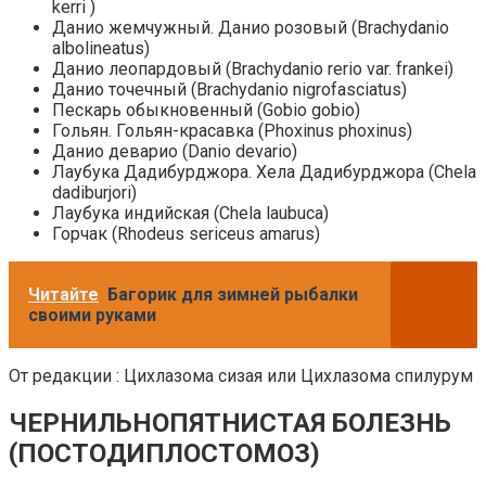
kerri )
Данио жемчужный. Данио розовый (Brachydanio
albolineatus)
Данио леопардовый (Brachydanio rerio var. frankei)
Данио точечный (Brachydanio nigrofasciatus)
Пескарь обыкновенный (Gobio gobio)
Гольян. Гольян-красавка (Phoxinus phoxinus)
Данио деварио (Danio devario)
Лаубука Дадибурджора. Хела Дадибурджора (Chela
dadiburjori)
Лаубука индийская (Chela laubuca)
Горчак (Rhodeus sericeus amarus)
Читайте
Багорик для зимней рыбалки
своими руками
От редакции : Цихлазома сизая или Цихлазома спилурум
ЧЕРНИЛЬНОПЯТНИСТАЯ БОЛЕЗНЬ
(ПОСТОДИПЛОСТОМОЗ)