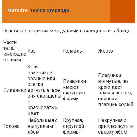
Читайте
Ловля стерляди
Основные различия между ними приведены в таблице:
Части
тела,
Язь
Голавль
Жерех
имеющие
отличия
Края
плавников
Плавники
ровные или
Плавники
вогнутые, по
слегка
имеют
краю идет
Плавники
вогнутые, все
округлую
темная полоса,
они окрашены
форму
спинной
в
плавник серый
красноватый
цвет
Небольшая с
Крупная,
Некрупная с
Голова
выпуклым
округлой
приплюснутым
лбом
формы
сверху лбом