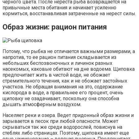
чёрного цвета. После нереста рыба возвращается на
привычные места обитания и начинает усиленно
кормиться, восстанавливая затраченные на нерест силы.
Образ жизни: рацион питания
Потому, что рыбка не отличается важными размерами, а
напротив, то ее рацион питания складывается из
небольших беспозвоночных и личинок разных
насекомых, каковые обитают на дне водоема. Щиповка
предпочитает жить в чистой воде, не обожает
стремительного течения, как и не обожает застойных
участков. Не обращая внимания на это, содержание
кислорода в воде, а правильнее его процент, очень
щиповку не озадачивает, поскольку она способна
дышать атмосферным воздухом.
Населяет реки и озера. Ведет придонный образ жизни и
зарывается в песок при любой опасности. Может
скрываться так же среди водорослей, повиснув на
стеблях либо страницах. Поэтому, щиповка имеет еще
одно наименование – водяная ящерица. Предпочитает