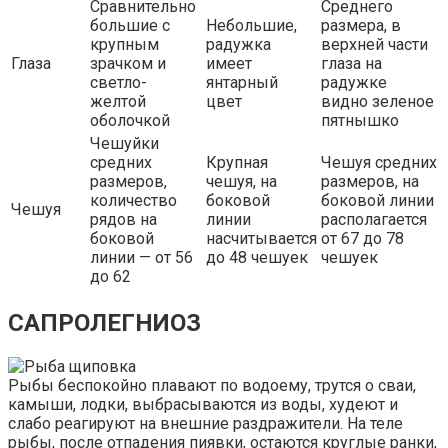
Сравнительно
Среднего
большие с
Небольшие,
размера, в
крупным
радужка
верхней части
Глаза
зрачком и
имеет
глаза на
светло-
янтарный
радужке
желтой
цвет
видно зеленое
оболочкой
пятнышко
Чешуйки
средних
Крупная
Чешуя средних
размеров,
чешуя, на
размеров, на
количество
боковой
боковой линии
Чешуя
рядов на
линии
располагается
боковой
насчитывается
от 67 до 78
линии — от 56
до 48 чешуек
чешуек
до 62
САПРОЛЕГНИОЗ
Рыбы беспокойно плавают по водоему, трутся о сваи,
камыши, лодки, выбрасываются из воды, худеют и
слабо реагируют на внешние раздражители. На теле
рыбы, после отпадения пиявки, остаются круглые ранки,