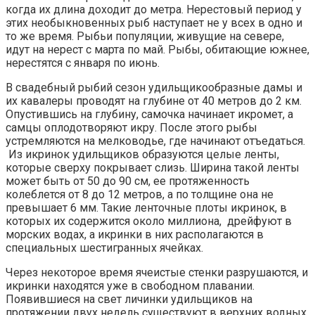
когда их длина доходит до метра. Нерестовый период у
этих необыкновенных рыб наступает не у всех в одно и
то же время. Рыбьи популяции, живущие на севере,
идут на нерест с марта по май. Рыбы, обитающие южнее,
нерестятся с января по июнь.
В свадебный рыбий сезон удильщикообразные дамы и
их кавалеры проводят на глубине от 40 метров до 2 км.
Опустившись на глубину, самочка начинает икромет, а
самцы оплодотворяют икру. После этого рыбы
устремляются на мелководье, где начинают отъедаться.
Из икринок удильщиков образуются целые ленты,
которые сверху покрывает слизь. Ширина такой ленты
может быть от 50 до 90 см, ее протяженность
колеблется от 8 до 12 метров, а по толщине она не
превышает 6 мм. Такие ленточные плоты икринок, в
которых их содержится около миллиона, дрейфуют в
морских водах, а икринки в них располагаются в
специальных шестигранных ячейках.
Через некоторое время ячеистые стенки разрушаются, и
икринки находятся уже в свободном плавании.
Появившиеся на свет личинки удильщиков на
протяжении двух недель существуют в верхних водных