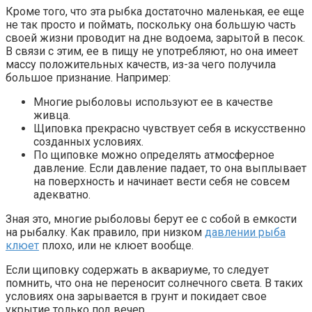
Кроме того, что эта рыбка достаточно маленькая, ее еще
не так просто и поймать, поскольку она большую часть
своей жизни проводит на дне водоема, зарытой в песок.
В связи с этим, ее в пищу не употребляют, но она имеет
массу положительных качеств, из-за чего получила
большое признание. Например:
Многие рыболовы используют ее в качестве
живца.
Щиповка прекрасно чувствует себя в искусственно
созданных условиях.
По щиповке можно определять атмосферное
давление. Если давление падает, то она выплывает
на поверхность и начинает вести себя не совсем
адекватно.
Зная это, многие рыболовы берут ее с собой в емкости
на рыбалку. Как правило, при низком
давлении рыба
клюет
плохо, или не клюет вообще.
Если щиповку содержать в аквариуме, то следует
помнить, что она не переносит солнечного света. В таких
условиях она зарывается в грунт и покидает свое
укрытие только под вечер.