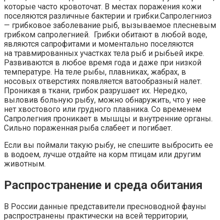
которые часто кровоточат. В местах поражения кожи
поселяются различные бактерии и грибки.Сапролегниоз
— грибковое заболевание рыб, вызываемое плесневым
грибком сапролегнией. Грибки обитают в любой воде,
являются сапрофитами и моментально поселяются
на травмированных участках тела рыб и рыбьей икре.
Развиваются в любое время года и даже при низкой
температуре. На теле рыбы, плавниках, жабрах, в
носовых отверстиях появляется ватообразный налет.
Проникая в ткани, грибок разрушает их. Нередко,
выловив больную рыбу, можно обнаружить, что у нее
нет хвостового или грудного плавника. Со временем
Сапролегния проникает в мышцы и внутренние органы.
Сильно пораженная рыба слабеет и погибает.
Если вы поймали такую рыбу, не спешите выбросить ее
в водоем, лучше отдайте на корм птицам или другим
животным.
Распространение и среда обитания
В России данные представители пресноводной фауны
распространены практически на всей территории,