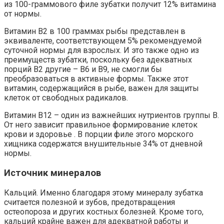
из 100-граммового филе зубатки получит 12% витамина
от нормы.
Витамин В2 в 100 граммах рыбы представлен в
эквиваленте, соответствующем 5% рекомендуемой
суточной нормы для взрослых. И это также одно из
преимуществ зубатки, поскольку без адекватных
порций В2 другие – В6 и В9, не смогли бы
преобразоваться в активные формы. Также этот
витамин, содержащийся в рыбе, важен для защиты
клеток от свободных радикалов.
Витамин В12 – один из важнейших нутриентов группы В.
От него зависит правильное формирование клеток
крови и здоровье . В порции филе этого морского
хищника содержатся внушительные 34% от дневной
нормы.
Источник минералов
Кальций. Именно благодаря этому минералу зубатка
считается полезной и зубов, предотвращения
остеопороза и других костных болезней. Кроме того,
кальций крайне важен для адекватной работы и