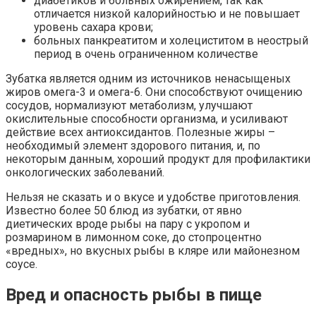
диабетиков и больных ожирением, так как
отличается низкой калорийностью и не повышает
уровень сахара крови;
больных панкреатитом и холециститом в неострый
период в очень ограниченном количестве
Зубатка является одним из источников ненасыщеных
жиров омега-3 и омега-6. Они способствуют очищению
сосудов, нормализуют метаболизм, улучшают
окислительные способности организма, и усиливают
действие всех антиоксидантов. Полезные жиры –
необходимый элемент здорового питания, и, по
некоторым данным, хороший продукт для профилактики
онкологических заболеваний.
Нельзя не сказать и о вкусе и удобстве приготовления.
Известно более 50 блюд из зубатки, от явно
диетических вроде рыбы на пару с укропом и
розмарином в лимонном соке, до стопроцентно
«вредных», но вкусных рыбы в кляре или майонезном
соусе.
Вред и опасность рыбы в пище