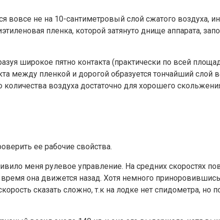
я вовсе не на 10-сантиметровый слой сжатого воздуха, и
этиленовая пленка, которой затянуто днище аппарата, запо
разуя широкое пятно контакта (практически по всей площад
кта между пленкой и дорогой образуется тончайший слой в
количества воздуха достаточно для хорошего скольжения,
роверить ее рабочие свойства.
удивило меня рулевое управление. На средних скоростях по
е время она движется назад. Хотя немного приноровившись 
корость сказать сложно, т.к на лодке нет спидометра, но 