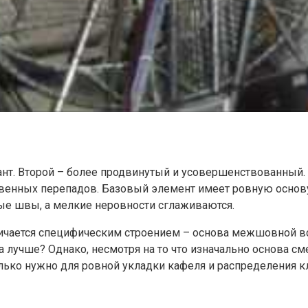
нт. Второй – более продвинутый и усовершенствованный. 
венных перепадов. Базовый элемент имеет ровную основу
ые швы, а мелкие неровности сглаживаются.
ичается специфическим строением – основа межшовной вс
 лучше? Однако, несмотря на то что изначально основа с
олько нужно для ровной укладки кафеля и распределения 