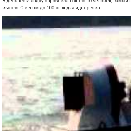
В день теста лодку опробовало около 10 человек, самый 
вышло. С весом до 100 кг лодка идет резво.