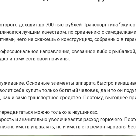
оторого доходит до 700 тыс. рублей. Транспорт типа “скуте
 отличается лучшим качеством, по сравнению с самоделкам
иями, чего не скажешь о конструкциях, собранных в гара
фессиональное направление, связанное либо с рыбалкой, 
дко и тому есть свои причины.
луживание. Основные элементы аппарата быстро изнашива
лит себе купить только богатый человек, да и то он подум
е, как и само транспортное средство. Поэтому, выгоднее 
передвигаться можно только в наушниках.
рость и значительно увеличивается расход горючего. Поэ
ужно уметь управлять, но и уметь его ремонтировать, без