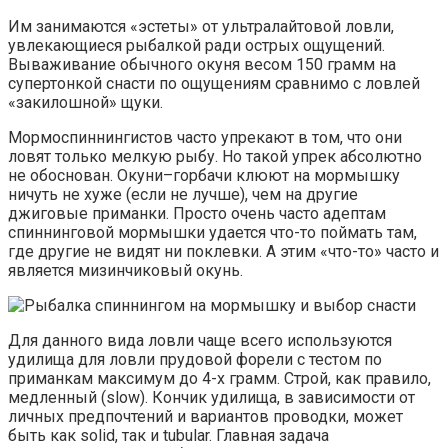
Им занимаются «эстеты» от ультралайтовой ловли,
увлекающиеся рыбалкой ради острых ощущений.
Вываживание обычного окуня весом 150 грамм на
супертонкой снасти по ощущениям сравнимо с ловлей
«закилошной» щуки.
Мормоспиннингистов часто упрекают в том, что они
ловят только мелкую рыбу. Но такой упрек абсолютно
не обоснован. Окуни–горбачи клюют на мормышку
ничуть не хуже (если не лучше), чем на другие
джиговые приманки. Просто очень часто адептам
спиннинговой мормышки удается что-то поймать там,
где другие не видят ни поклевки. А этим «что-то» часто и
является мизинчиковый окунь.
Для данного вида ловли чаще всего используются
удилища для ловли прудовой форели с тестом по
приманкам максимум до 4-х грамм. Строй, как правило,
медленный (slow). Кончик удилища, в зависимости от
личных предпочтений и вариантов проводки, может
быть как solid, так и tubular. Главная задача