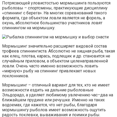
Потрясающей уловистостью мормышинга пользуются
рыболовы – спортсмены, практикующие дисциплину
«спиннинг с берега». На многих соревнований такого
формата, где объектом ловли является не форель, а
окунь, абсолютное большинство участников ловят
спиннингом на мормышку.
Мормышинг значительно расширяет видовой состав
трофеев спиннингиста. Абсолютно не хищная рыба, такая
как елец, плотва, карась, подлещик и др. становится не
случайным приловом, а объектом целенаправленной
ловли. Очень часто именно возможность ловить
«мирную» рыбу на спиннинг привлекает новых
поклонников.
Мормышинг – отличный вариант для тех, кто не имеет
возможности ездить на дальние рыболовные
Эльдорадо, а уделяет любимому увлечению час–два на
ближайшем прудике или речушке. Именно на таких
водоемах, где кажется, что нет рыбы, благодаря
мормышингу рыболов имеет возможность ощутить
радость поклевки, вываживания и поимки рыбы.