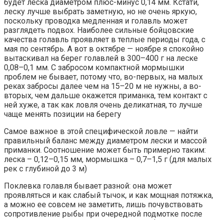
будет леска диаметром плюс-минус 0,14 мм. Кстати,
леску лучше выбрать заметную, но не очень яркую,
поскольку проводка медленная и голавль может
разглядеть подвох. Наиболее сильные бойцовские
качества голавль проявляет в теплые периоды года, с
мая по сентябрь. А вот в октябре — ноябре я спокойно
вытаскивал на берег голавлей в 300–400 г на леске
0,08–0,1 мм. С забросом компактной мормышки
проблем не бывает, потому что, во-первых, на малых
реках забросы далее чем на 15–20 м не нужны, а во-
вторых, чем дальше окажется приманка, тем контакт с
ней хуже, а так как ловля очень деликатная, то лучше
чаще менять позиции на берегу
Самое важное в этой специфической ловле — найти
правильный баланс между диаметром лески и массой
приманки. Соотношение может быть примерно таким:
леска – 0,12–0,15 мм, мормышка – 0,7–1,5 г (для малых
рек с глубиной до 3 м)
Поклевка голавля бывает разной: она может
проявляться и как слабый тычок, и как мощная потяжка,
а можно ее совсем не заметить, лишь почувствовать
сопротивление рыбы при очередной подмотке после