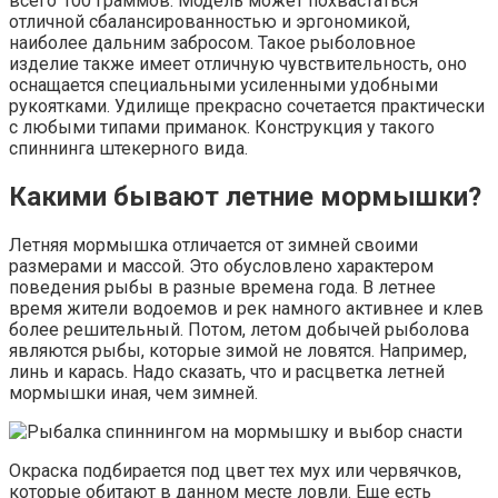
всего 100 граммов. Модель может похвастаться
отличной сбалансированностью и эргономикой,
наиболее дальним забросом. Такое рыболовное
изделие также имеет отличную чувствительность, оно
оснащается специальными усиленными удобными
рукоятками. Удилище прекрасно сочетается практически
с любыми типами приманок. Конструкция у такого
спиннинга штекерного вида.
Какими бывают летние мормышки?
Летняя мормышка отличается от зимней своими
размерами и массой. Это обусловлено характером
поведения рыбы в разные времена года. В летнее
время жители водоемов и рек намного активнее и клев
более решительный. Потом, летом добычей рыболова
являются рыбы, которые зимой не ловятся. Например,
линь и карась. Надо сказать, что и расцветка летней
мормышки иная, чем зимней.
Окраска подбирается под цвет тех мух или червячков,
которые обитают в данном месте ловли. Еще есть