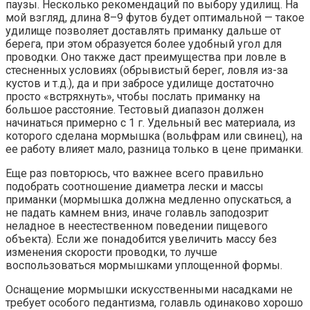
паузы. Несколько рекомендаций по выбору удилищ. На
мой взгляд, длина 8–9 футов будет оптимальной — такое
удилище позволяет доставлять приманку дальше от
берега, при этом образуется более удобный угол для
проводки. Оно также даст преимущества при ловле в
стесненных условиях (обрывистый берег, ловля из-за
кустов и т.д.), да и при забросе удилище достаточно
просто «встряхнуть», чтобы послать приманку на
большое расстояние. Тестовый диапазон должен
начинаться примерно с 1 г. Удельный вес материала, из
которого сделана мормышка (вольфрам или свинец), на
ее работу влияет мало, разница только в цене приманки.
Еще раз повторюсь, что важнее всего правильно
подобрать соотношение диаметра лески и массы
приманки (мормышка должна медленно опускаться, а
не падать камнем вниз, иначе голавль заподозрит
неладное в неестественном поведении пищевого
объекта). Если же понадобится увеличить массу без
изменения скорости проводки, то лучше
воспользоваться мормышками уплощенной формы.
Оснащение мормышки искусственными насадками не
требует особого педантизма, голавль одинаково хорошо