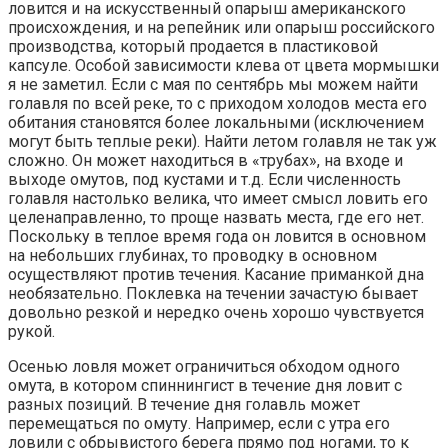
ловится и на искусственный опарыш американского
происхождения, и на репейник или опарыш российского
производства, который продается в пластиковой
капсуле. Особой зависимости клева от цвета мормышки
я не заметил. Если с мая по сентябрь мы можем найти
голавля по всей реке, то с приходом холодов места его
обитания становятся более локальными (исключением
могут быть теплые реки). Найти летом голавля не так уж
сложно. Он может находиться в «трубах», на входе и
выходе омутов, под кустами и т.д. Если численность
голавля настолько велика, что имеет смысл ловить его
целенаправленно, то проще назвать места, где его нет.
Поскольку в теплое время года он ловится в основном
на небольших глубинах, то проводку в основном
осуществляют против течения. Касание приманкой дна
необязательно. Поклевка на течении зачастую бывает
довольно резкой и нередко очень хорошо чувствуется
рукой.
Осенью ловля может ограничиться обходом одного
омута, в котором спиннингист в течение дня ловит с
разных позиций. В течение дня голавль может
перемещаться по омуту. Например, если с утра его
ловили с обрывистого берега прямо под ногами, то к