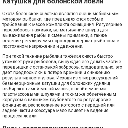
Катушка для болонской ловли
Охота болонской снастью является очень мобильным
методом рыбалки, где предъявляются особые
требования к массе комплекта оснащения. Регулярные
перезабросы наживки, выматывание шнура для
вываживания рыбы и смены приманки, а также
ведение регулируемых проводок держат рыболова в
постоянном напряжении и движении.
При такой технике рыбалки тяжёлая снасть быстро
утомляет руки рыболова, вынуждая его делать частые
передышки с остановкой забросов, следовательно, это
даёт предпосылки к потере времени и снижению
результативности улова. Исходя из этих рассуждений,
безынерционные катушки для болонских удилищ
выбирают самой малой массы, с необъемными
пластмассовыми шпулями и таким же облегчённым
корпусом с наличием грубоватого по регулировке
фрикциона, расположение которого с передней или
задней части аксессуара мало влияет на ведение
процесса ловли.