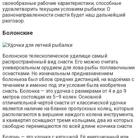
своеобразные рабочие характеристики, способные
удовлетворить текущим условиям рыбалки. О
разнонаправленности снасти будет наш дальнейший
разговор.
Болонские
Болонское телескопическое удилище самый
распространённый вид снасти. Его можно считать
универсальным орудием для лова рыбы поплавочными
оснастками. Но изначальным предназначением
болоньеза был облов средних дистанций, на водоёмах с
течением и именно под эти условия была изобретена
снасть. Болонка — это удочка с размерами от 4 и до 9
метров состоящая из 5–9 колен. Основной
отличительной чертой снасти от классической удочки
является наличие на бланке пропускных колец, которые
располагаются в вершине каждого колена инструмента,
а квивертип оснащают тремя кольцами, два из которых
свободно перемещаются по всей длине кончика снасти.
Болонь — это удочка с катушкой. Её инерционный или