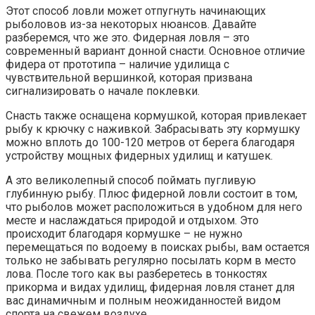
Этот способ ловли может отпугнуть начинающих
рыболовов из-за некоторых нюансов. Давайте
разберемся, что же это. Фидерная ловля – это
современный вариант донной снасти. Основное отличие
фидера от прототипа – наличие удилища с
чувствительной вершинкой, которая призвана
сигнализировать о начале поклевки.
Снасть также оснащена кормушкой, которая привлекает
рыбу к крючку с наживкой. Забрасывать эту кормушку
можно вплоть до 100-120 метров от берега благодаря
устройству мощных фидерных удилищ и катушек.
А это великолепный способ поймать пугливую
глубинную рыбу. Плюс фидерной ловли состоит в том,
что рыболов может расположиться в удобном для него
месте и наслаждаться природой и отдыхом. Это
происходит благодаря кормушке – не нужно
перемещаться по водоему в поисках рыбы, вам остается
только не забывать регулярно посылать корм в место
лова. После того как вы разберетесь в тонкостях
прикорма и видах удилищ, фидерная ловля станет для
вас динамичным и полным неожиданностей видом
спорта на свежем воздухе.