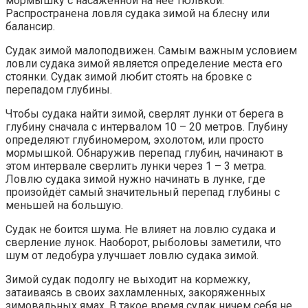
мормышку с насаженной на неё тюлькой.
Распространена ловля судака зимой на блесну или
балансир.
Судак зимой малоподвижен. Самым важным условием
ловли судака зимой является определение места его
стоянки. Судак зимой любит стоять на бровке с
перепадом глубины.
Чтобы судака найти зимой, сверлят лунки от берега в
глубину сначала с интервалом 10 – 20 метров. Глубину
определяют глубиномером, эхолотом, или просто
мормышкой. Обнаружив перепад глубин, начинают в
этом интервале сверлить лунки через 1 – 3 метра.
Ловлю судака зимой нужно начинать в лунке, где
произойдёт самый значительный перепад глубины с
меньшей на большую.
Судак не боится шума. Не влияет на ловлю судака и
сверление лунок. Наоборот, рыболовы заметили, что
шум от ледобура улучшает ловлю судака зимой.
Зимой судак подолгу не выходит на кормежку,
затаиваясь в своих захламленных, закоряженных
зимовальных ямах. В такое время судак ничем себя не