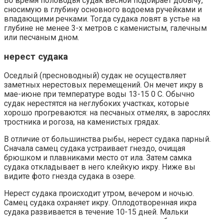
Во время половодья судак весной подбирает добычу,
сносимую в глубину основного водоема ручейками и
впадающими речками. Тогда судака ловят в устье на
глубине не менее 3-х метров с каменистым, галечным
или песчаным дном.
нерест судака
Оседлый (пресноводный) судак не осуществляет
заметных нерестовых перемещений. Он мечет икру в
мае-июне при температуре воды 13-15 0 С. Обычно
судак нерестятся на неглубоких участках, которые
хорошо прогреваются: на песчаных отмелях, в зарослях
тростника и рогоза, на каменистых грядах.
В отличие от большинства рыбы, нерест судака парный.
Сначала самец судака устраивает гнездо, очищая
брюшком и плавниками место от ила. Затем самка
судака откладывает в него клейкую икру. Ниже вы
видите фото гнезда судака в озере.
Нерест судака происходит утром, вечером и ночью.
Самец судака охраняет икру. Оплодотворенная икра
судака развивается в течение 10-15 дней. Мальки