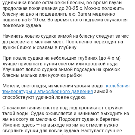
удильника после остановки блесны, во время паузы
продолжая покачивания до 20-25 с. Можно положить
блесну на дно и пошевелить ею. Затем медленно
поднять на 5-10 см. Во время этого подъёма случаются
поклёвки судака.
Начинать ловлю судака зимой на блесну следует за час
до рассвета с мелких мест. Постепенно переходят на
лунки ближе к свалам в глубину.
При ловле судака на небольших глубинах (до 4-х м)
лучше присыпать лунки снегом или крошкой льда.
Улучшает ловлю судака зимой подсадка на крючок
блесны малька или кусочка рыбки.
Метели, снегопады, изменения уровня воды,
колебания
температуры и атмосферного давления
зимой е
способствуют удачной ловле судака.
С началом таяния снегов под лед проникают струйки
талой воды. Судак оживляется и начинают выходить из
ям на охоту за мелочью. Подходит судак к берегам.
Именно здесь — на выходе из ям на отмели нужно
сверлить лунки для ловли судака. Наступает лучшее