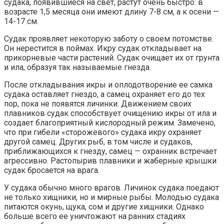
судака, появившиеся на свет, растут очень быстро: в
возрасте 1,5 месяца они имеют длину 7-8 см, а к осени —
14-17 см.
Судак проявляет некоторую заботу о своем потомстве.
Он нерестится в поймах. Икру судак откладывает на
прикорневые части растений. Судак очищает их от грунта
и ила, образуя так называемые гнезда.
После откладывания икры и оплодотворение ее самка
судака оставляет гнездо, а самец охраняет его до тех
пор, пока не появятся личинки. Движением своих
плавников судак способствует очищению икры от ила и
создает благоприятный кислородный режим. Замечено,
что при гибели «сторожевого» судака икру охраняет
другой самец. Других рыб, в том числе и судаков,
приближающихся к гнезду, самец — охранник встречает
агрессивно. Растопырив плавники и жаберные крышки
судак бросается на врага.
У судака обычно много врагов. Личинок судака поедают
не только хищники, но и мирные рыбы. Молодью судака
питаются окунь, щука, сом и другие хищники. Однако
больше всего ее уничтожают на ранних стадиях