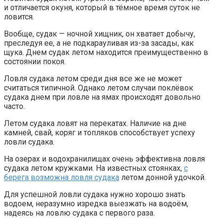
и отличается окуня, который в тёмное время суток не
ловится.
Вообще, судак — ночной хищник, он хватает добычу,
преследуя ее, а не подкарауливая из-за засады, как
щука. Днем судак летом находится преимущественно в
состоянии покоя.
Ловля судака летом среди дня все же не может
считаться типичной. Однако летом случаи поклёвок
судака днем при ловле на ямах происходят довольно
часто.
Летом судака ловят на перекатах. Наличие на дне
камней, свай, коряг и топляков способствует успеху
ловли судака.
На озерах и водохранилищах очень эффективна ловля
судака летом кружками. На известных стоянках,
с
берега возможна ловля судака
летом донной удочкой.
Для успешной ловли судака нужно хорошо знать
водоем, неразумно изредка выезжать на водоём,
надеясь на ловлю судака с первого раза.