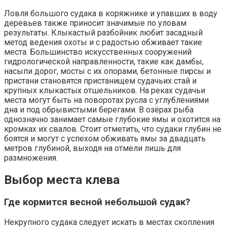
Ловля большого судака в коряжнике и упавших в воду
деревьев также приносит значимые по уловам
результаты. Клыкастый разбойник любит засадный
метод ведения охоты и с радостью обживает такие
места. Большинство искусственных сооружений
гидрологической направленности, такие как дамбы,
насыпи дорог, мосты с их опорами, бетонные пирсы и
пристани становятся пристанищем судачьих стай и
крупных клыкастых отшельников. На реках судачьи
места могут быть на поворотах русла с углублениями
дна и под обрывистыми берегами. В озёрах рыба
однозначно занимает самые глубокие ямы и охотится на
кромках их свалов. Стоит отметить, что судаки глубин не
боятся и могут с успехом обживать ямы за двадцать
метров глубиной, выходя на отмели лишь для
размножения.
Выбор места клева
Где кормится весной небольшой судак?
Некрупного судака следует искать в местах скопления