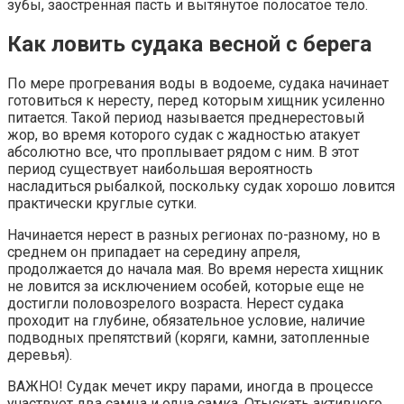
зубы, заостренная пасть и вытянутое полосатое тело.
Как ловить судака весной с берега
По мере прогревания воды в водоеме, судака начинает
готовиться к нересту, перед которым хищник усиленно
питается. Такой период называется преднерестовый
жор, во время которого судак с жадностью атакует
абсолютно все, что проплывает рядом с ним. В этот
период существует наибольшая вероятность
насладиться рыбалкой, поскольку судак хорошо ловится
практически круглые сутки.
Начинается нерест в разных регионах по-разному, но в
среднем он припадает на середину апреля,
продолжается до начала мая. Во время нереста хищник
не ловится за исключением особей, которые еще не
достигли половозрелого возраста. Нерест судака
проходит на глубине, обязательное условие, наличие
подводных препятствий (коряги, камни, затопленные
деревья).
ВАЖНО! Судак мечет икру парами, иногда в процессе
участвует два самца и одна самка. Отыскать активного