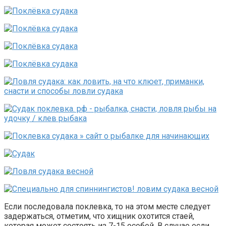
Если последовала поклевка, то на этом месте следует
задержаться, отметим, что хищник охотится стаей,
которая может состоять из 7-15 особей. В случае если