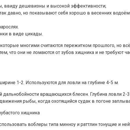
ны, ввиду дешевизны и высокой эффективности;
ак давно, но показывают себя хорошо в весенних водоём
арослях.
нки в виде цикады.
оторые многими считаются пережитком прошлого, но всё 
ем, что они не ломаются от зубов хищника и не требуют ча
ирине 1-2. Используются для ловли на глубине 4-5 м.
ой дальнобойности вращающихся блесен. Глубина ловли 2-3
едвижения рыбы, когда охотящийся судак в погоне заплыв
зубастого хищника
использовать воблеры типа минноу и раттлин тонущие и ней