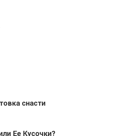
е
товка снасти
или Ее Кусочки?