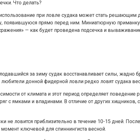
ечки. Что делать?
использование при ловле судака может стать решающим дл
у, появившуюся прямо перед ним. Миниатюрную приманку 
сражения» — как будет проведена подсечка и вываживание
лодавшийся за зиму судак восстанавливает силы, жадно бр
к любители донной фидерной ловли редко ловят судака вес
исимости от климата и этот период определяет поведение 
 с ямками и впадинами. В отличие от других хищников, су
и не ловится приблизительно в течение 10-15 дней. После
т момент ключевой для спиннингиста весной.