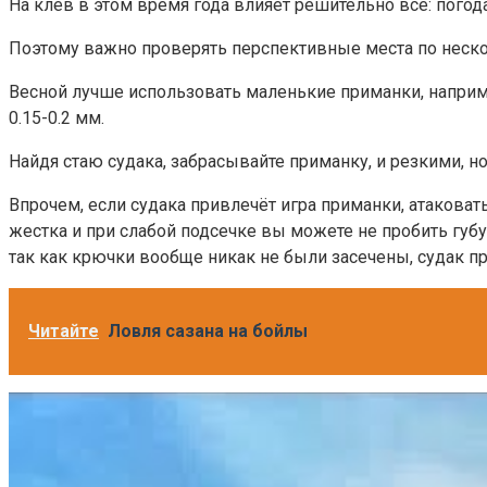
На клёв в этом время года влияет решительно всё: пого
Поэтому важно проверять перспективные места по неско
Весной лучше использовать маленькие приманки, наприме
0.15-0.2 мм.
Найдя стаю судака, забрасывайте приманку, и резкими, 
Впрочем, если судака привлечёт игра приманки, атаковат
жестка и при слабой подсечке вы можете не пробить губу
так как крючки вообще никак не были засечены, судак пр
Читайте
Ловля сазана на бойлы