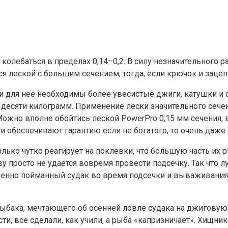
колебаться в пределах 0,14–0,2. В силу незначительного 
я леской с большим сечением; тогда, если крючок и зацепи
и для неё необходимы более увесистые джиги, катушки и са
есяти килограмм. Применение лески значительного сечен
Можно вполне обойтись леской PowerPro 0,15 мм сечения,
и обеспечивают гарантию если не богатого, то очень даже
лько чутко реагирует на поклёвки, что большую часть их р
 просто не удаётся вовремя провести подсечку. Так что л
венно пойманный судак во время подсечки и вываживания 
ыбака, мечтающего об осенней ловле судака на джиговую 
ти, все сделали, как учили, а рыба «капризничает». Хищник