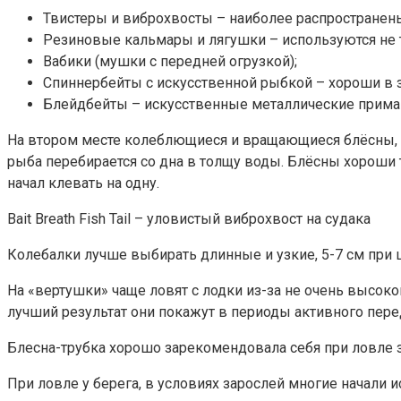
Твистеры и виброхвосты – наиболее распростране
Резиновые кальмары и лягушки – используются не т
Вабики (мушки с передней огрузкой);
Спиннербейты с искусственной рыбкой – хороши в з
Блейдбейты – искусственные металлические прима
На втором месте колеблющиеся и вращающиеся блёсны, к
рыба перебирается со дна в толщу воды. Блёсны хороши т
начал клевать на одну.
Bait Breath Fish Tail – уловистый виброхвост на судака
Колебалки лучше выбирать длинные и узкие, 5-7 см при ш
На «вертушки» чаще ловят с лодки из-за не очень высок
лучший результат они покажут в периоды активного пер
Блесна-трубка хорошо зарекомендовала себя при ловле 
При ловле у берега, в условиях зарослей многие начали 