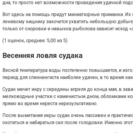
дна, то просто нет возможности проведения удачной подс
Вот здесь на помощь придут миниатюрные приманки. Их 
ленивому хищнику захочется ухватить небольшую добыч
только от сноровки и навыков рыболова зависит исход «
(1 оценок, среднее: 5,00 из 5)
Весенняя ловля судака
Весной температура воды постепенно повышается, и изго
период для спиннингиста наиболее удачен, в то время ка
Судак мечет икру с середины апреля до конца мая, в зав
мелководные участки с каменистым дном, обломками коряг
прямо во время нереста нерезультативно.
После выметания икры судак очень пассивен и практическ
охотиться и набираться сил после голодовки. Именно это