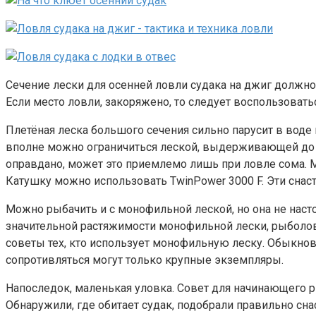
Сечение лески для осенней ловли судака на джиг должно 
Если место ловли, закоряжено, то следует воспользоватьс
Плетёная леска большого сечения сильно парусит в воде 
вполне можно ограничиться леской, выдерживающей до д
оправдано, может это приемлемо лишь при ловле сома. 
Катушку можно использовать TwinPower 3000 F. Эти снаст
Можно рыбачить и с монофильной леской, но она не насто
значительной растяжимости монофильной лески, рыболову
советы тех, кто использует монофильную леску. Обыкно
сопротивляться могут только крупные экземпляры.
Напоследок, маленькая уловка. Совет для начинающего р
Обнаружили, где обитает судак, подобрали правильно снас