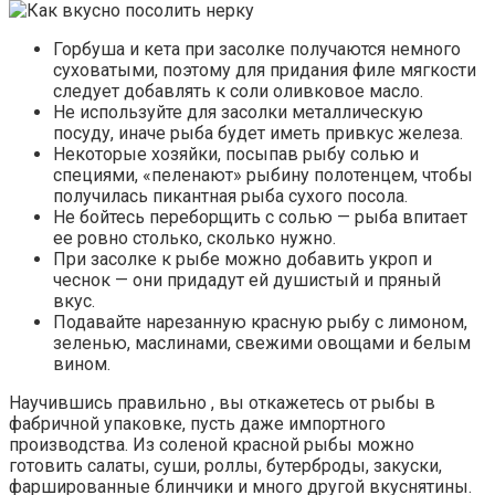
Горбуша и кета при засолке получаются немного
суховатыми, поэтому для придания филе мягкости
следует добавлять к соли оливковое масло.
Не используйте для засолки металлическую
посуду, иначе рыба будет иметь привкус железа.
Некоторые хозяйки, посыпав рыбу солью и
специями, «пеленают» рыбину полотенцем, чтобы
получилась пикантная рыба сухого посола.
Не бойтесь переборщить с солью — рыба впитает
ее ровно столько, сколько нужно.
При засолке к рыбе можно добавить укроп и
чеснок — они придадут ей душистый и пряный
вкус.
Подавайте нарезанную красную рыбу с лимоном,
зеленью, маслинами, свежими овощами и белым
вином.
Научившись правильно , вы откажетесь от рыбы в
фабричной упаковке, пусть даже импортного
производства. Из соленой красной рыбы можно
готовить салаты, суши, роллы, бутерброды, закуски,
фаршированные блинчики и много другой вкуснятины.