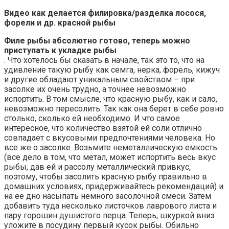
Видео как делается филировка/разделка лосося,
форели и др. красной рыбы
Филе рыбы абсолютно готово, теперь можно
приступать к укладке рыбы
. Что хотелось бы сказать в начале, так это то, что на
удивление такую рыбу как семга, нерка, форель, кижуч
и другие обладают уникальным свойством – при
засолке их очень трудно, а точнее невозможно
испортить. В том смысле, что красную рыбу, как и сало,
невозможно пересолить. Так как она берет в себе ровно
столько, сколько ей необходимо. И что самое
интересное, что количество взятой ей соли отлично
совпадает с вкусовыми предпочтениями человека. Но
все же о засолке. Возьмите неметаллическую емкость
(все дело в том, что метал, может испортить весь вкус
рыбы, дав ей и рассолу металлический привкус,
поэтому, чтобы засолить красную рыбу правильно в
домашних условиях, придерживайтесь рекомендаций) и
на ее дно насыпать немного засолочной смеси. Затем
добавить туда несколько листочков лаврового листа и
пару горошин душистого перца. Теперь, шкуркой вниз
уложите в посудину первый кусок рыбы. Обильно