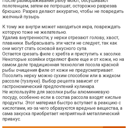
После размораживания рыбу моют, обсушивают
полотенцем, затем ее потрошат, осторожно разрезав
брюшко. Разрез делают аккуратно, чтобы не повредить
желчный пузырь
К тому же внутри может находиться икра, повреждать
которую тоже не желательно.
Удалив внутренности, у нерки отрезают голову, хвост,
плавники. Выбрасывать эти части не следует, так как
они могут стать основой вкусного супа.
Остается срезать филе с хребта и приступить к засолке.
Некоторые хозяйки отделяют филе еще и от кожи, но на
самом деле традиционная технология посола красной
рыбы очищения филе от кожи не предусматривает.
Посолить нерку можно сухим способом или в жидком
рассоле (тузлуке). Выбор рецепта зависит от
гастрономический предпочтений кулинара.
Не используйте для засолки рыбы алюминиевую
посуду, особенно если в состав рассола входят кислые
продукты. Этот материал быстро вступает в реакцию с
кислотами, из-за чего образуются вредные вещества, а
сама закуска приобретает неприятный металлический
привкус.