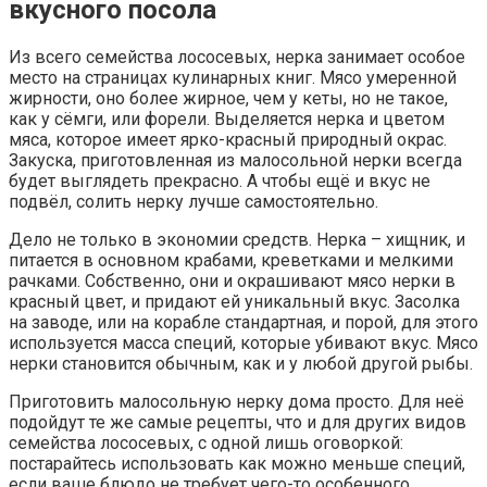
вкусного посола
Из всего семейства лососевых, нерка занимает особое
место на страницах кулинарных книг. Мясо умеренной
жирности, оно более жирное, чем у кеты, но не такое,
как у сёмги, или форели. Выделяется нерка и цветом
мяса, которое имеет ярко-красный природный окрас.
Закуска, приготовленная из малосольной нерки всегда
будет выглядеть прекрасно. А чтобы ещё и вкус не
подвёл, солить нерку лучше самостоятельно.
Дело не только в экономии средств. Нерка – хищник, и
питается в основном крабами, креветками и мелкими
рачками. Собственно, они и окрашивают мясо нерки в
красный цвет, и придают ей уникальный вкус. Засолка
на заводе, или на корабле стандартная, и порой, для этого
используется масса специй, которые убивают вкус. Мясо
нерки становится обычным, как и у любой другой рыбы.
Приготовить малосольную нерку дома просто. Для неё
подойдут те же самые рецепты, что и для других видов
семейства лососевых, с одной лишь оговоркой:
постарайтесь использовать как можно меньше специй,
если ваше блюдо не требует чего-то особенного.