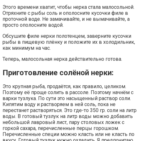
Этого времени хватит, чтобы нерка стала малосольной.
Отряхните с рыбы соль и ополосните кусочки филе в
проточной воде. Не замачивайте, и не вымачивайте, а
просто ополосните водой.
Обсушите филе нерки полотенцем, заверните кусочки
рыбы в пищевую плёнку и положите их в холодильник,
как минимум на час.
Теперь, малосольная нерка действительно готова.
Приготовление солёной нерки:
Это крупная рыба, продаётся, как правило, целиком.
Поэтому её проще солить в рассоле. Поэтому начнём с
варки тузлука. По сути это насыщенный раствор соли.
Кипятим воду и растворяем в ней соль, пока не
перестанет растворяться. Это где-то 350 гр. соли на литр
воды. В готовый тузлук на литр воды можно добавить
небольшой лавровый лист, пару столовых ложек с
горкой сахара, перечисленные перцы горошком.
Перечисленные специи можно класть или не класть по
вкусу. Готовый тузлук нужно охладить. Я предпочитаю