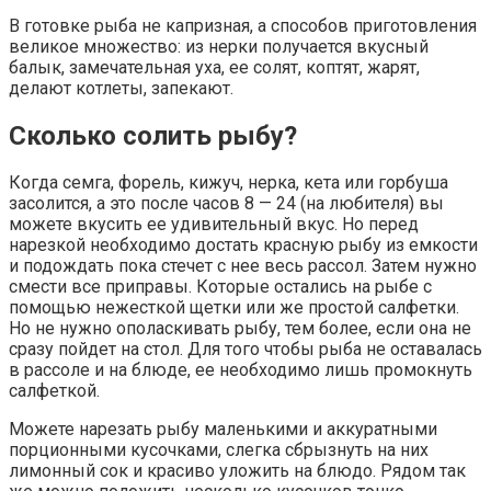
В готовке рыба не капризная, а способов приготовления
великое множество: из нерки получается вкусный
балык, замечательная уха, ее солят, коптят, жарят,
делают котлеты, запекают.
Сколько солить рыбу?
Когда семга, форель, кижуч, нерка, кета или горбуша
засолится, а это после часов 8 — 24 (на любителя) вы
можете вкусить ее удивительный вкус. Но перед
нарезкой необходимо достать красную рыбу из емкости
и подождать пока стечет с нее весь рассол. Затем нужно
смести все приправы. Которые остались на рыбе с
помощью нежесткой щетки или же простой салфетки.
Но не нужно ополаскивать рыбу, тем более, если она не
сразу пойдет на стол. Для того чтобы рыба не оставалась
в рассоле и на блюде, ее необходимо лишь промокнуть
салфеткой.
Можете нарезать рыбу маленькими и аккуратными
порционными кусочками, слегка сбрызнуть на них
лимонный сок и красиво уложить на блюдо. Рядом так