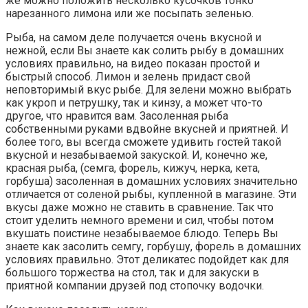
же можно положить несколько кусочков тонко
нарезанного лимона или же посыпать зеленью.
Рыба, на самом деле получается очень вкусной и
нежной, если Вы знаете как солить рыбу в домашних
условиях правильно, на видео показан простой и
быстрый способ. Лимон и зелень придаст свой
неповторимый вкус рыбе. Для зелени можно выбрать
как укроп и петрушку, так и кинзу, а может что-то
другое, что нравится вам. Засоленная рыба
собственными руками вдвойне вкусней и приятней. И
более того, вы всегда сможете удивить гостей такой
вкусной и незабываемой закуской. И, конечно же,
красная рыба, (семга, форель, кижуч, нерка, кета,
горбуша) засоленная в домашних условиях значительно
отличается от соленой рыбы, купленной в магазине. Эти
вкусы даже можно не ставить в сравнение. Так что
стоит уделить немного времени и сил, чтобы потом
вкушать поистине незабываемое блюдо. Теперь Вы
знаете как засолить семгу, горбушу, форель в домашних
условиях правильно. Этот деликатес подойдет как для
большого торжества на стол, так и для закуски в
приятной компании друзей под стопочку водочки.