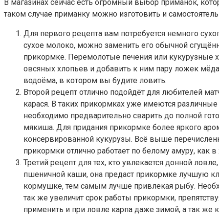
В магазинах сейчас есть огромный выбор приманок, кото
таком случае приманку можно изготовить и самостоятель
Для первого рецепта вам потребуется немного сухог
сухое молоко, можно заменить его обычной сгущённ
прикормке. Перемолотые печения или кукурузные х
овсяных хлопьев и добавить к ним пару ложек мёда.
водоёма, в котором вы будите ловить.
Второй рецепт отлично подойдёт для любителей мат
карася. В таких прикормках уже имеются различные
необходимо предварительно сварить до полной готов
мякиша. Для придания прикормке более яркого аром
консервированной кукурузы. Всё выше перечисленн
прикормки отлично работает по белому амуру, как в 
Третий рецепт для тех, кто увлекается донной ловл
пшеничной каши, она предаст прикормке лучшую кл
кормушке, тем самым лучше привлекая рыбу. Необх
так же увеличит срок работы прикормки, препятст
применить и при ловле карпа даже зимой, а так же к