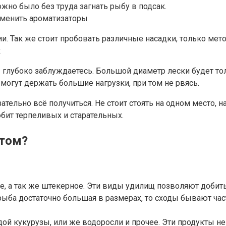
но было без труда загнать рыбу в подсак.
именить ароматизаторы
 Так же стоит пробовать различные насадки, только метод
к
ы глубоко заблуждаетесь. Большой диаметр лески будет тол
 могут держать большие нагрузки, при том не рвясь.
зательно всё получиться. Не стоит стоять на одном место
бит терпеливых и старательных.
етом?
е, а так же штекерное. Эти виды удилищ позволяют добит
рыба достаточно большая в размерах, то сходы бывают ча
дой кукурузы, или же водоросли и прочее. Эти продукты н