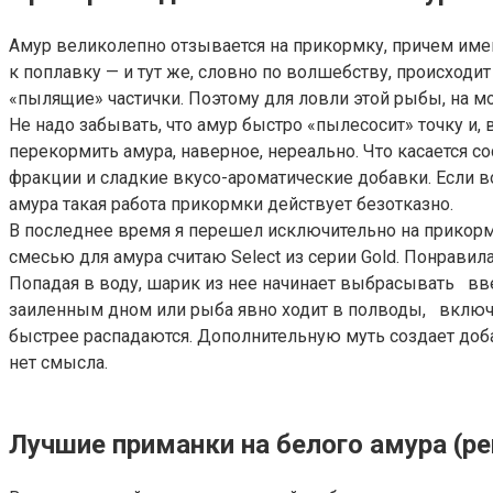
Амур великолепно отзывается на прикормку, причем именн
к поплавку — и тут же, словно по волшебству, происходит
«пылящие» частички. Поэтому для ловли этой рыбы, на м
Не надо забывать, что амур быстро «пылесосит» точку и, 
перекормить амура, наверное, нереально. Что касается с
фракции и сладкие вкусо-ароматические добавки. Если во
амура такая работа прикормки действует безотказно.
В последнее время я перешел исключительно на прикор
смесью для амура считаю Select из серии Gold. Понравила
Попадая в воду, шарик из нее начинает выбрасывать вве
заиленным дном или рыба явно ходит в полводы, включаю
быстрее распадаются. Дополнительную муть создает до
нет смысла.
Лучшие приманки на белого амура (р