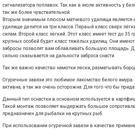
сигнализатора поплавок. Так как в июле активность у бел
так же более чувствительной.
Вторым значимым плюсом матчевого удилища является ег
удилище делится на три класса. Первый класс сверх лёгк
силам. Второй класс лёгкий. Этот класс имеет тест до 3
крупных особей будет класс тяжёлых удилищ. Они имеют 
забросы позволят вам облавливать большую площадь. Дл
сильно сказывается на дальности заброса снасти
Так же важно качество намотки лески, разматывать бород
Огуречные завязи это любимое лакомство белого амура. Т
активна, а так же очень осторожна. Для того что бы пр
Данный тип оснастки в основном используется в карпфиши
Такой монтаж позволяет выдержать большое сопротивлени
предназначен для рыбалки на крупных рыб.
При использовании огуречной завези в качестве приманк