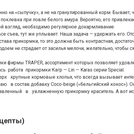
о на «сыпучку», а не на гранулированный корм. Бывает, ч
 поклевка при ловле белого амура. Вероятно, его привлека
ой взгляд, необходимо регулярное докармливание.
все съев, тут же уплывает. Наша задача — удержать его. О
остава прикормки, то это должна быть контрастная, доста
доем не страдает от засилья мелочи, желательно, чтобы с
мки фирмы TRAPER, ассортимент которых позволяет удовл
сь работа прикормки Кагр — Lin — Karas серии Special.
рх крупные кормовые хлопья, что всегда вызывает интере
 в состав добавку Coco-beige («бельгийский кокос»). Он
бавленный в увлажненную прикормку краситель. А вот и
ецепты)