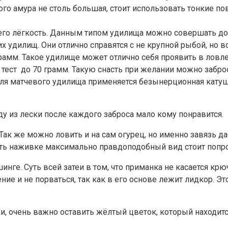
ого амура не столь большая, стоит использовать тонкие пов
о лёгкость. Данным типом удилища можно совершать дост
их удилищ. Они отлично справятся с не крупной рыбой, но 
5 грамм. Такое удилище может отлично себя проявить в ло
тест до 70 грамм. Такую снасть при желании можно забро
я матчевого удилища применяется безынерционная катушка
у из лески после каждого заброса мало кому понравится.
ак же можно ловить и на сам огурец, но именно завязь да
идать наживке максимально правдоподобный вид стоит попр
нге. Суть всей затеи в том, что приманка не касается крю
е и не порваться, так как в его основе лежит лидкор. Э
и, очень важно оставить жёлтый цветок, который находитс