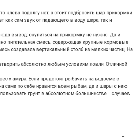
то клева подолгу нет, а стоит подбросить шар прикормки
ет как сам звук от падающего в воду шара, так и
тсюда вывод: скупиться на прикормку не нужно. Да и
точно питательная смесь, содержащая крупные кормовые
месь создавала вертикальный столб из мелких частиц. На
етворить абсолютно любым условиям ловли. Отличной
с у амура. Если предстоит рыбачить на водоеме с
а сама по себе нравится всем рыбам, да и шары с нею
спользовать грунт в абсолютном большинстве случаев