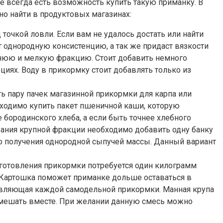
е всегда есть возможность купить такую приманку. В
о найти в продуктовых магазинах:
точкой ловли. Если вам не удалось достать или найти
 однородную консистенцию, а так же придаст вязкости
днюю и мелкую фракцию. Стоит добавить немного
циях. Воду в прикормку стоит добавлять только из
ть пару пачек магазинной прикормки для карпа или
бходимо купить пакет пшеничной каши, которую
 бородинского хлеба, а если быть точнее хлебного
вания крупной фракции необходимо добавить одну банку
о получения однородной сыпучей массы. Данный вариант
риготовления прикормки потребуется один килограмм
 Картошка поможет приманке дольше оставаться в
тавляющая каждой самодельной прикормки. Манная крупа
 смешать вместе. При желании данную смесь можно