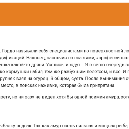
ди. Гордо называли себя специалистами по поверхностной 
модификаций. Наконец, закончив со снастями, «профессион
ка какой-то дряни. Уселись, и ждут…. Я в свою очередь з
ько кормушки набил, тем же разбухшим пелетсом, и все. И 
рупняк взял на огурец. В общем, суета. После вынимания 
место, в поисках наживки, которая была припрятана.
егу, но ни разу не видел хотя бы одной поимки амура, хот
алку подсак. Так как амур очень сильная и мощная рыба,