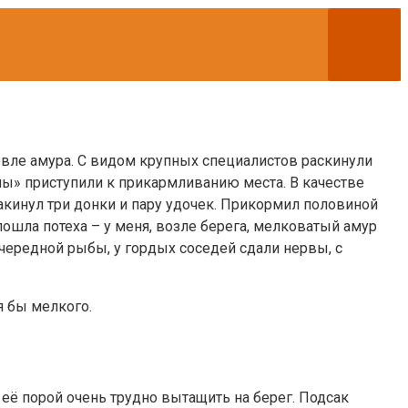
ловле амура. С видом крупных специалистов раскинули
алы» приступили к прикармливанию места. В качестве
акинул три донки и пару удочек. Прикормил половиной
пошла потеха – у меня, возле берега, мелковатый амур
очередной рыбы, у гордых соседей сдали нервы, с
я бы мелкого.
 её порой очень трудно вытащить на берег. Подсак