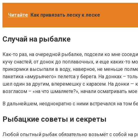
Читайте
Как привязать леску к леске
Случай на рыбалке
Как-то раз, на очередной рыбалке, подсели ко мне сосе
кучу снастей, от донок до поплавочных, и еще каких-то 
прикормки высыпали в воду, наверное, не меньше полмеш
пакетика «амурьячего» пелетса у берега. На донках – тол
шел один за другим, вперемешку с карасем. На донки — к
возгласом – «на что шмаляете?», начали осматривать мое 
В дальнейшем, неоднократно с ними встречался на том бер
Рыбацкие советы и секреты
Любой опытный рыбак обязательно возьмёт с собой на рыб