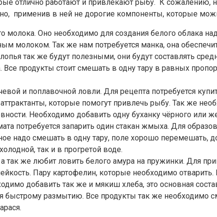
рые отлично работают и привлекают рыбу. К сожалению, н
но, применив в ней не дорогие компоненты, которые можн
о молока. Оно необходимо для создания белого облака над 
ым молоком. Так же нам потребуется манка, она обеспечит
лопья так же будут полезными, они будут составлять сре
 Все продукты стоит смешать в одну тару в равных пропор
чевой и поплавочной ловли. Для рецепта потребуется купи
 аттрактанты, которые помогут привлечь рыбу. Так же нео
ности. Необходимо добавить одну буханку чёрного или же
ата потребуется запарить один стакан жмыха. Для образо
ое надо смешать в одну тару, поле хорошо перемешать, д
холодной, так и в прогретой воде.
е, а так же любит ловить белого амура на пружинки. Для п
ейкость. Пару картофелин, которые необходимо отварить.
одимо добавить так же и мякиш хлеба, это основная сос
вуя быстрому размытию. Все продукты так же необходимо
арася.