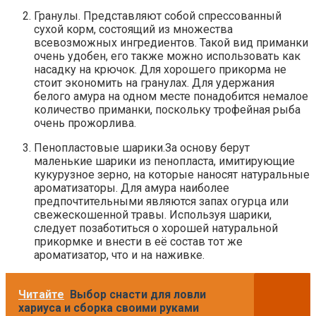
Гранулы. Представляют собой спрессованный
сухой корм, состоящий из множества
всевозможных ингредиентов. Такой вид приманки
очень удобен, его также можно использовать как
насадку на крючок. Для хорошего прикорма не
стоит экономить на гранулах. Для удержания
белого амура на одном месте понадобится немалое
количество приманки, поскольку трофейная рыба
очень прожорлива.
Пенопластовые шарики.За основу берут
маленькие шарики из пенопласта, имитирующие
кукурузное зерно, на которые наносят натуральные
ароматизаторы. Для амура наиболее
предпочтительными являются запах огурца или
свежескошенной травы. Используя шарики,
следует позаботиться о хорошей натуральной
прикормке и внести в её состав тот же
ароматизатор, что и на наживке.
Читайте
Выбор снасти для ловли
хариуса и сборка своими руками