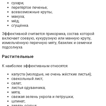
сухари;
перетёртое печенье;
всевозможные крупы;
макуха;
мёд;
сгущёнка.
Эффективной считается прикормка, состав которой
включает соевую, кукурузную или манную крупу,
измельчённую перечную мяту, базилик и семечки
подсолнуха.
Растительные
К наиболее эффективным относятся:
капуста (молодые, не очень жёсткие листья);
свекольный лист;
салат;
листья одуванчика;
мята;
свежая зелень укропа и петрушки;
шпинат;
завязь огурца;