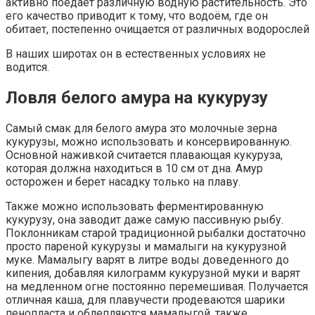
активно поедает различную водную растительность. Это
его качество приводит к тому, что водоём, где он
обитает, постепенно очищается от различных водорослей
В наших широтах он в естественных условиях не
водится.
Ловля белого амура на кукурузу
Самый смак для белого амура это молочные зерна
кукурузы, можно использовать и консервированную.
Основной наживкой считается плавающая кукуруза,
которая должна находиться в 10 см от дна. Амур
осторожен и берет насадку только на плаву.
Также можно использовать ферментированную
кукурузу, она заводит даже самую пассивную рыбу.
Поклонникам старой традиционной рыбалки достаточно
просто пареной кукурузы и мамалыги на кукурузной
муке. Мамалыгу варят в литре воды доведенного до
кипения, добавляя килограмм кукурузной муки и варят
на медленном огне постоянно перемешивая. Получается
отличная каша, для плавучести продеваются шарики
пенопласта и облепляются мамалыгой, также