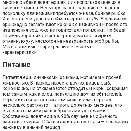
многие рыбаки ловят ершей, для использования их в
качестве живца. Несмотря на это, задание не простое,
поскольку для наживки требуется живая, бойкая рыбка.
Хорошо, если удастся поймать ерша за губу. В основном,
ерш жадно заглатывает крючок с наживкой и после его
извлечения ерш уже не годится для приманки. Не беда!
Поймав хороший десяток ершей, можно сварить
отменную уху, несмотря на невзрачность этой рыбы.
Мясо ерша имеет прекрасные вкусовые
характеристики.
Питание
Питается ерш личинками, рачками, мотылем и прочей
живностью. В период нереста других видов рыб,
конечно же, не отказывается отведать и икры, сокращая
тем самым, как и елец, популяцию других обитателей.
Нерестится весной, при этом само время нереста
несколько растянуто — вплоть до летних месяцев, что
вызвано самыми разнообразными условиями.
Собственно, ловят ерша в 90% случаев на обычного
навозного червя. 10% приходится на мотыля — основную
наживку в зимний период