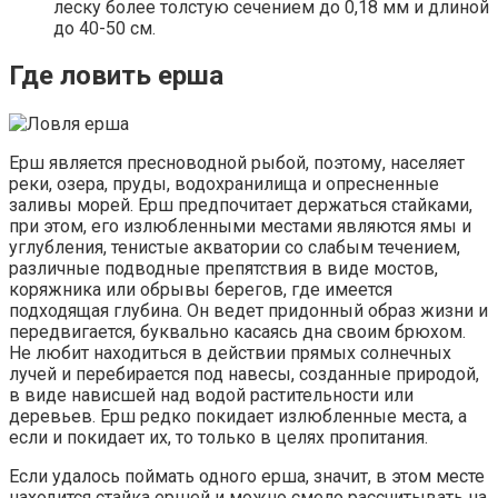
леску более толстую сечением до 0,18 мм и длиной
до 40-50 см.
Где ловить ерша
Ерш является пресноводной рыбой, поэтому, населяет
реки, озера, пруды, водохранилища и опресненные
заливы морей. Ерш предпочитает держаться стайками,
при этом, его излюбленными местами являются ямы и
углубления, тенистые акватории со слабым течением,
различные подводные препятствия в виде мостов,
коряжника или обрывы берегов, где имеется
подходящая глубина. Он ведет придонный образ жизни и
передвигается, буквально касаясь дна своим брюхом.
Не любит находиться в действии прямых солнечных
лучей и перебирается под навесы, созданные природой,
в виде нависшей над водой растительности или
деревьев. Ерш редко покидает излюбленные места, а
если и покидает их, то только в целях пропитания.
Если удалось поймать одного ерша, значит, в этом месте
находится стайка ершей и можно смело рассчитывать на