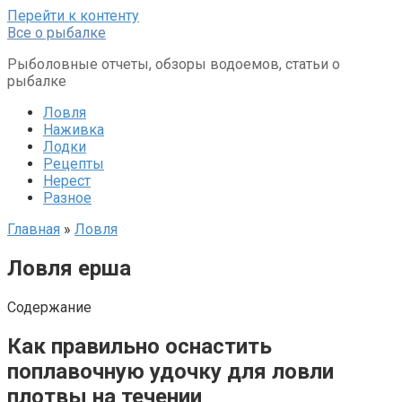
Перейти к контенту
Все о рыбалке
Рыболовные отчеты, обзоры водоемов, статьи о
рыбалке
Ловля
Наживка
Лодки
Рецепты
Нерест
Разное
Главная
»
Ловля
Ловля ерша
Содержание
Как правильно оснастить
поплавочную удочку для ловли
плотвы на течении