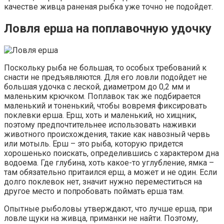
качестве живца раненая рыбка уже точно не подойдет.
Ловля ерша на поплавочную удочку
Поскольку рыба не большая, то особых требований к
снасти не предъявляются. Для его ловли подойдет не
большая удочка с леской, диаметром до 0,2 мм и
маленьким крючком. Поплавок так же подбирается
маленький и тоненький, чтобы вовремя фиксировать
поклевки ерша. Ерш, хоть и маленький, но хищник,
поэтому предпочтительнее использовать наживки
животного происхождения, такие как навозный червь
или мотыль. Ерш – это рыба, которую придется
хорошенько поискать, определившись с характером дна
водоема. Где глубина, хоть какое-то углубление, ямка –
там обязательно притаился ерш, а может и не один. Если
долго поклевок нет, значит нужно переместиться на
другое место и попробовать поймать ерша там.
Опытные рыболовы утверждают, что лучше ерша, при
ловле щуки на живца, приманки не найти. Поэтому,