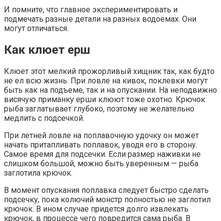
И помните, что главное экспериментировать и
подмечать разные детали на разных водоёмах. Они
могут отличаться.
Как клюет ерш
Клюет этот мелкий прожорливый хищник так, как будто
не ел всю жизнь. При ловле на кивок, поклевки могут
быть как на подъеме, так и на опускании. На неподвижно
висячую приманку ерши клюют тоже охотно. Крючок
рыба заглатывает глубоко, поэтому не желательно
медлить с подсечкой.
При летней ловле на поплавочную удочку он может
начать притапливать поплавок, уводя его в сторону.
Самое время для подсечки. Если размер наживки не
слишком большой, можно быть уверенным — рыба
заглотила крючок.
В момент опускания поплавка следует быстро сделать
подсечку, пока колючий монстр полностью не заглотил
крючок. В ином случае придется долго извлекать
крючок, в процессе чего повредится сама рыба. В