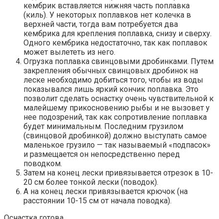
кембрик вставляется нижняя часть поплавка
(киль). У некоторых поплавков нет колечка в
верхней части, тогда вам потребуется два
кембрика для крепления поплавка, снизу и сверху.
Одного кембрика недостаточно, так как поплавок
может вылететь из него.
Огрузка поплавка свинцовыми дробинками. Путем
закрепления обычных свинцовых дробинок на
леске необходимо добиться того, чтобы из воды
показывался лишь яркий кончик поплавка. Это
позволит сделать оснастку очень чувствительной к
малейшему прикосновению рыбы и не вызовет у
нее подозрений, так как сопротивление поплавка
будет минимальным. Последним грузилом
(свинцовой дробинкой) должно выступать самое
маленькое грузило — так называемый «подпасок»
и размещается он непосредственно перед
поводком.
Затем на конец лески привязывается отрезок в 10-
20 см более тонкой лески (поводок).
А на конец лески привязывается крючок (на
расстоянии 10-15 см от начала поводка).
Оснастка готова.