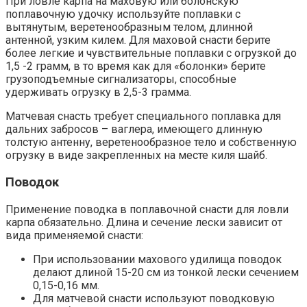
При ловле карпа на маховую или болонскую
поплавочную удочку используйте поплавки с
вытянутым, веретенообразным телом, длинной
антенной, узким килем. Для маховой снасти берите
более легкие и чувствительные поплавки с огрузкой до
1,5 -2 грамм, в то время как для «болонки» берите
грузоподъемные сигнализаторы, способные
удерживать огрузку в 2,5-3 грамма.
Матчевая снасть требует специального поплавка для
дальних забросов – ваглера, имеющего длинную
толстую антенну, веретенообразное тело и собственную
огрузку в виде закрепленных на месте киля шайб.
Поводок
Применение поводка в поплавочной снасти для ловли
карпа обязательно. Длина и сечение лески зависит от
вида применяемой снасти:
При использовании махового удилища поводок
делают длиной 15-20 см из тонкой лески сечением
0,15-0,16 мм.
Для матчевой снасти используют поводковую