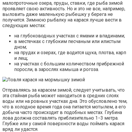
малопроточные озера, пруды, ставки, где рыба зимой
проявляет свою активность. Но и это не все, например,
выловить даже маленькую рыбешку у берега не
получится. Зимнюю рыбалку на карася лучше вести в
следующих местах:
на глубоководных участках с ямами и впадинами;
в местечках с глубоким песчаным или илистым
дном;
на прудах и озерах, где водится щука, плотва, карп
и лещ;
на участках с большим количеством прибрежной
поросли, в зарослях камыша и рогоза.
Отправляясь за карасем зимой, следует учитывать, что
эта стайная рыба может находиться в средних слоях
воды или на ровных участках дна. Это обусловлено тем,
что в холодное время года она питается мотылем, а его
добыча часто происходит в подобных местах. Глубина
лова должна составлять приблизительно 1−3 метра.
Глубже или у самой поверхности воды поймать карася
вряд ли удастся.