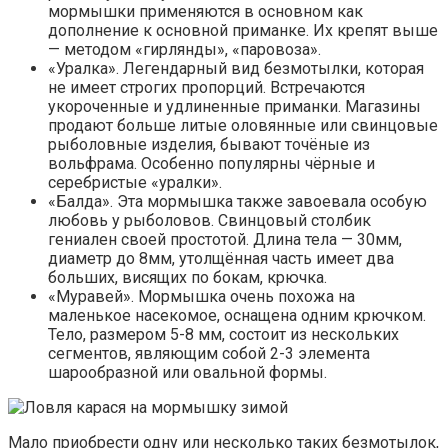
мормышки применяются в основном как
дополнение к основной приманке. Их крепят выше
— методом «гирлянды», «паровоза».
«Уралка». Легендарный вид безмотылки, которая
не имеет строгих пропорций. Встречаются
укороченные и удлиненные приманки. Магазины
продают больше литые оловянные или свинцовые
рыболовные изделия, бывают точёные из
вольфрама. Особенно популярны чёрные и
серебристые «уралки».
«Балда». Эта мормышка также завоевала особую
любовь у рыболовов. Свинцовый столбик
гениален своей простотой. Длина тела — 30мм,
диаметр до 8мм, утолщённая часть имеет два
больших, висящих по бокам, крючка.
«Муравей». Мормышка очень похожа на
маленькое насекомое, оснащена одним крючком.
Тело, размером 5-8 мм, состоит из нескольких
сегментов, являющим собой 2-3 элемента
шарообразной или овальной формы.
Мало приобрести одну или несколько таких безмотылок,