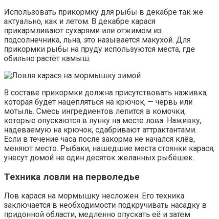
Использовать прикормку для рыбы в декабре так же
актуально, как и летом. В декабре карася
прикармливают сухарями или отжимом из
подсолнечника, льна, это называется макухой. Для
прикормки рыбы на пруду используются места, где
обильно растёт камыш.
В составе прикормки должна присутствовать наживка,
которая будет нацепляться на крючок, — червь или
мотыль. Смесь ингредиентов лепится в комочки,
которые опускаются в лунку на месте лова. Наживку,
надеваемую на крючок, сдабривают аттрактантами.
Если в течение часа после закорма не начался клёв,
меняют место. Рыбаки, нашедшие места стоянки карася,
унесут домой не один десяток желанных рыбёшек.
Техника ловли на перволедье
Лов карася на мормышку несложен. Его техника
заключается в необходимости подкручивать насадку в
придонной области, медленно опускать её и затем