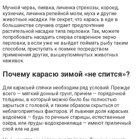
Мучной червь, пиявка, личинка стрекозы, короед,
кузнечик, личинка репейной моли, муха и другие
животные насадки. Не секрет, что карась в еде в
большинстве случаев отдает предпочтение
растительной насадке типа перловки. Так, можете
попробовать насадить сперва отваренное зерно
перловки, а если уже не выйдет поймать рыбу таким
способом, приступать к поимке посредством
применения других, вышеупомянутых животных
наживок.
Почему карасю зимой «не спится»?
Для карасьей спячки необходим ряд условий. Прежде
всего — мягкий донный грунт, причём — порядочной
толщины, в который можно было бы полностью
зарыться с головой, и таким образом скрыться от
неблагоприятных факторов. И львиная доля карасьих
водоёмов — будь то речные старицы, естественные
озёра, или пруды-водохранилища — имеют приличный
слой ила на дне.