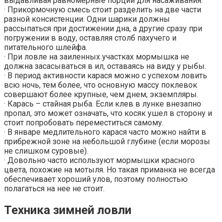
выдавливая равномерные порции для насаживания.
· Прикормочную смесь стоит разделить на две части
разной консистенции. Одни шарики должны
рассыпаться при достижении дна, а другие сразу при
погружении в воду, оставляя столб пахучего и
питательного шлейфа.
· При ловле на заиленных участках мормышка не
должна засасываться в ил, оставаясь на виду у рыбы.
· В период активности карася можно с успехом ловить
всю ночь, тем более, что основную массу поклевок
совершают более крупные, чем днем, экземпляры.
· Карась – стайная рыба. Если клев в лунке внезапно
пропал, это может означать, что косяк ушел в сторону и
стоит попробовать переместиться самому.
· В январе медлительного карася часто можно найти в
прибрежной зоне на небольшой глубине (если морозы
не слишком суровые).
· Довольно часто используют мормышки красного
цвета, похожие на мотыля. Но такая приманка не всегда
обеспечивает хороший улов, поэтому полностью
полагаться на нее не стоит.
Техника зимней ловли