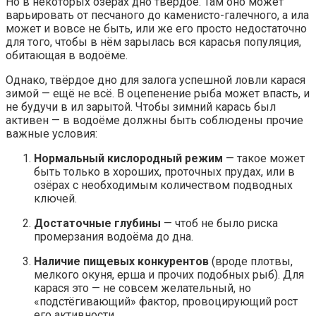
Но в некоторых озёрах дно твёрдое. Там оно может
варьировать от песчаного до каменисто-галечного, а ила
может и вовсе не быть, или же его просто недостаточно
для того, чтобы в нём зарылась вся карасья популяция,
обитающая в водоёме.
Однако, твёрдое дно для залога успешной ловли карася
зимой — ещё не всё. В оцепенение рыба может впасть, и
не будучи в ил зарытой. Чтобы зимний карась был
активен — в водоёме должны быть соблюдены прочие
важные условия:
Нормальный кислородный режим
— такое может
быть только в хороших, проточных прудах, или в
озёрах с необходимым количеством подводных
ключей.
Достаточные глубины
— чтоб не было риска
промерзания водоёма до дна.
Наличие пищевых конкурентов
(вроде плотвы,
мелкого окуня, ерша и прочих подобных рыб). Для
карася это — не совсем желательный, но
«подстёгивающий» фактор, провоцирующий рост
его активности.