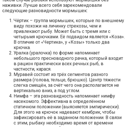
наживки. Лучше всего себя зарекомендовали
следующие разновидности мормышек:
Чёртик – группа мормышек, которые по внешнему
виду похожи на личинку стрекозы, чем и
привлекают рыбу. Может быть с тремя или с
четырьмя крючками. Её подвидом является «Коза».
В отличие от «Чертика», у «Козы» только два
крючка.
Уралка (уралочка) по форме напоминает
небольшого пресноводного рачка, который входит
в рацион практически всех речных рыб, в
частности, карася.
Муравей состоит из трёх сегментов разного
размера (голова, тельце, брюшко). Центр тяжести
слегка смещён, за счёт чего она располагается не
вертикально вниз, а под углом.
Нимфа – эта разновидность напоминает нимфу
насекомого. Эффективна в определённом
статичном положении (выясняется эмпирически).
Для этого на крючок надевают кембрик, чтобы
зафиксировать её в заданном положении. В связи
с этим, рыбаку необходимо время от времени