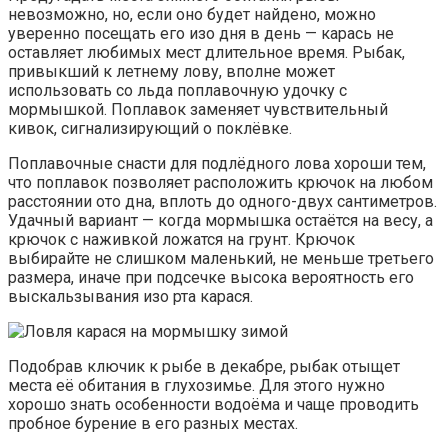
невозможно, но, если оно будет найдено, можно
уверенно посещать его изо дня в день — карась не
оставляет любимых мест длительное время. Рыбак,
привыкший к летнему лову, вполне может
использовать со льда поплавочную удочку с
мормышкой. Поплавок заменяет чувствительный
кивок, сигнализирующий о поклёвке.
Поплавочные снасти для подлёдного лова хороши тем,
что поплавок позволяет расположить крючок на любом
расстоянии ото дна, вплоть до одного-двух сантиметров.
Удачный вариант — когда мормышка остаётся на весу, а
крючок с наживкой ложатся на грунт. Крючок
выбирайте не слишком маленький, не меньше третьего
размера, иначе при подсечке высока вероятность его
выскальзывания изо рта карася.
Подобрав ключик к рыбе в декабре, рыбак отыщет
места её обитания в глухозимье. Для этого нужно
хорошо знать особенности водоёма и чаще проводить
пробное бурение в его разных местах.