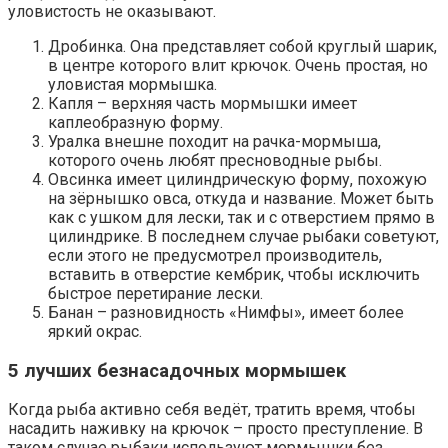
уловистость не оказывают.
Дробинка. Она представляет собой круглый шарик,
в центре которого влит крючок. Очень простая, но
уловистая мормышка.
Капля – верхняя часть мормышки имеет
каплеобразную форму.
Уралка внешне походит на рачка-мормыша,
которого очень любят пресноводные рыбы.
Овсинка имеет цилиндрическую форму, похожую
на зёрнышко овса, откуда и название. Может быть
как с ушком для лески, так и с отверстием прямо в
цилиндрике. В последнем случае рыбаки советуют,
если этого не предусмотрел производитель,
вставить в отверстие кембрик, чтобы исключить
быстрое перетирание лески.
Банан – разновидность «Нимфы», имеет более
яркий окрас.
5 лучших безнасадочных мормышек
Когда рыба активно себя ведёт, тратить время, чтобы
насадить наживку на крючок – просто преступление. В
таком случае рыбаки используют мормышки без