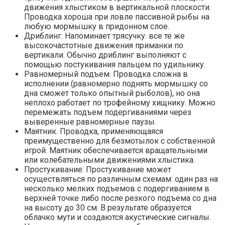
движения хлыстиком в вертикальной плоскости.
Проводка хороша при ловле пассивной рыбы на
любую мормышку в придонном слое.
Дриблинг. Напоминает трясучку: все те же
высокочастотные движения приманки по
вертикали. Обычно дриблинг выполняют с
помощью постукивания пальцем по удильнику.
Равномерный подъем. Проводка сложна в
исполнении (равномерно поднять мормышку со
дна сможет только опытный рыболов), но она
неплохо работает по трофейному хищнику. Можно
перемежать подъем подергиваниями через
выверенные равномерные паузы.
Маятник. Проводка, применяющаяся
преимущественно для безмотылок с собственной
игрой. Маятник обеспечивается вращательными
или колебательными движениями хлыстика.
Простукивание. Простукивание может
осуществляться по различным схемам: один раз на
несколько мелких подъемов с подергиванием в
верхней точке либо после резкого подъема со дна
на высоту до 30 см. В результате образуется
облачко мути и создаются акустические сигналы.