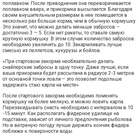
поплавком. После приводнения она переворачивается
поплавком вверх, и прикормка высыпается. Благодаря
своим внушительным размерам в нее помещается в
несколько раз больше корма, чем в обычную кормушку.
Это значит, что можно делать меньше забросов –
достаточно 3 — 5. Если нет ракеты, то ставьте самую
крупную кормушку. В этом случае количество забросов
необходимо увеличить до 10. Закармливать лучше
смесью из пеллетсов, кукурузы и бойлов.
«При стартовом закорме необязательно делать
снайперские забросы в одну точку. Даже лучше, если
ваша прикормка будет рассыпана в радиусе 2-3 метров
от основной точки ловли – это позволит подольше
задержать стаю карпа на месте»
После стартового закорма необходимо поменять
кормушку на более мелкую, и можно ловить карпа.
Перезакидывать снасть необходимо с интервалом в 10
-15 минут. Как располагать фидерное удилище на
подставке, зависит от личного предпочтения рыболова.
Но в ветреную погоду лучше держать кончик фидера
поближе к поверхности воды.