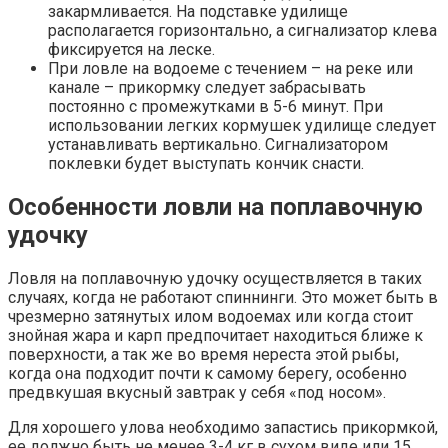
закармливается. На подставке удилище
располагается горизонтально, а сигнализатор клева
фиксируется на леске.
При ловле на водоеме с течением – на реке или
канале – прикормку следует забрасывать
постоянно с промежутками в 5-6 минут. При
использовании легких кормушек удилище следует
устанавливать вертикально. Сигнализатором
поклевки будет выступать кончик снасти.
Особенности ловли на поплавочную
удочку
Ловля на поплавочную удочку осуществляется в таких
случаях, когда не работают спиннинги. Это может быть в
чрезмерно затянутых илом водоемах или когда стоит
знойная жара и карп предпочитает находиться ближе к
поверхности, а так же во время нереста этой рыбы,
когда она подходит почти к самому берегу, особенно
предвкушая вкусный завтрак у себя «под носом».
Для хорошего улова необходимо запастись прикормкой,
ее должно быть не менее 3-4 кг в сухом виде или 15