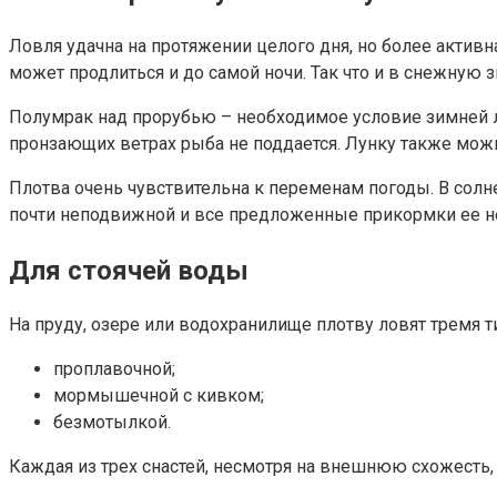
Ловля удачна на протяжении целого дня, но более активн
может продлиться и до самой ночи. Так что и в снежную 
Полумрак над прорубью – необходимое условие зимней ло
пронзающих ветрах рыба не поддается. Лунку также можн
Плотва очень чувствительна к переменам погоды. В солн
почти неподвижной и все предложенные прикормки ее не 
Для стоячей воды
На пруду, озере или водохранилище плотву ловят тремя т
проплавочной;
мормышечной с кивком;
безмотылкой.
Каждая из трех снастей, несмотря на внешнюю схожесть,