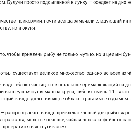
. Будучи просто подсыпанной в лунку — оседает на дно не
честве прикормки, почти всегда замечали следующий инте
тву, но и окуня.
то, чтобы привлечь рыбу не только мутью, но и целым бу
отвы существует великое множество, однако во всех их ч
в воде облако частиц, но в остальное время лежащий на 
ли вышеупомянутая манная крупа, либо их смесь 1:1. Такж
ющий в воде долго висящее облако, сравнимое с дымом. 
го — распространять в воде привлекательный для рыбы «а
аттрактанта, молотое печенье, чайная ложка кофейного напи
 превратится в «отпугивалку».