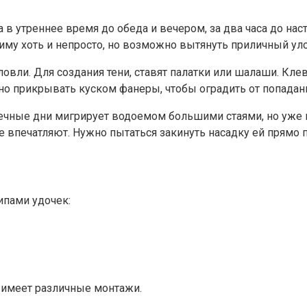
а в утреннее время до обеда и вечером, за два часа до н
зиму хоть и непросто, но возможно вытянуть приличный уло
вли. Для создания тени, ставят палатки или шалаши. Кле
о прикрывать куском фанеры, чтобы оградить от попадани
ечные дни мигрирует водоемом большими стаями, но уже в
впечатляют. Нужно пытаться закинуть насадку ей прямо по
ипами удочек:
 имеет различные монтажи.