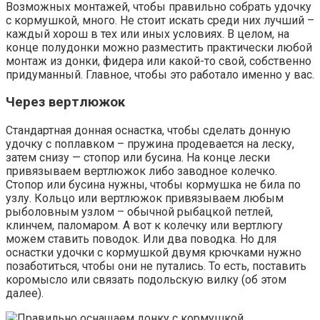
Возможных монтажей, чтобы правильно собрать удочку
с кормушкой, много. Не стоит искать среди них лучший –
каждый хорош в тех или иных условиях. В целом, на
конце полудонки можно разместить практически любой
монтаж из донки, фидера или какой-то свой, собственно
придуманный. Главное, чтобы это работало именно у вас.
Через вертлюжок
Стандартная донная оснастка, чтобы сделать донную
удочку с поплавком – пружина продевается на леску,
затем снизу — стопор или бусина. На конце лески
привязываем вертлюжок либо заводное колечко.
Стопор или бусина нужны, чтобы кормушка не била по
узлу. Кольцо или вертлюжок привязываем любым
рыболовным узлом – обычной рыбацкой петлей,
клинчем, паломаром. А вот к колечку или вертлюгу
можем ставить поводок. Или два поводка. Но для
оснастки удочки с кормушкой двумя крючками нужно
позаботиться, чтобы они не путались. То есть, поставить
коромысло или связать подольскую вилку (об этом
далее).