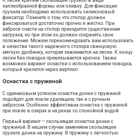
К леске крепим скользящее грузило в виде
каплеобразной формы или оливку. Для фиксации
грузила необходимо использовать силиконовый
фиксатор. Помните о том, что стопор должен
фиксироваться достаточно прочно и жёстко. При
забросе снасти на стопор приходится существенная
нагрузка, но при этом он должен сохранять свое
положение. Можем порекомендовать вам использовать
в качестве такого надёжного стопора свинцовую
мягкую дробинку, которая зажимается на леске. К концу
лески без поводка привязывается крючок. Также
возможен вариант оснастки с использованием поводка,
который крепится через вертлюг.
Оснастка с пружиной
С одинаковым успехом оснастка донки с пружиной
подойдёт для ловли удилищем, так и с ручным
забросом. Особенно эффективна оснастка с пружиной
при ловле в озерах и на реках со спокойной водой.
Первый вариант – скользящая оснастка донки с
пружиной. В нашем случае заменяем скользящее
грузило донки на пружину. В пружину с лёгкостью