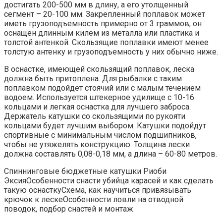
достигать 200-500 мм в длину, а его утолщенный
сегмент – 20-100 мм. Закрепленный поплавок может
иметь грузоподъемность примерно от 3 граммов, он
оснащен длинным килем из металла или пластика и
толстой антенкой. Скользящие поплавки имеют менее
толстую антенку и грузоподъемность у них обычно ниже.
В оснастке, имеющей скользящий поплавок, леска
должна быть притоплена. Для рыбалки с таким
поплавком подойдет стоячий или с малым течением
водоем. Используется штекерное удилище с 10-16
кольцами и легкая оснастка для лучшего заброса.
Держатель катушки со скользящими по рукояти
кольцами будет лучшим выбором. Катушки подойдут
спортивные с минимальным числом подшипников,
чтобы не утяжелять конструкцию. Толщина лески
должна составлять 0,08-0,18 мм, а длина – 60-80 метров.
Спиннинговые бюджетные катушки Риоби
ЭксияОсобенности снасти убийца карасей и как сделать
такую оснасткуСхема, как научиться привязывать
крючок к лескеОсобенности ловли на отводной
поводок, подбор снастей и монтаж