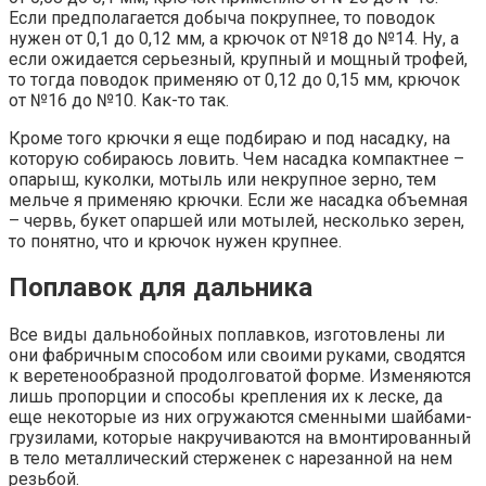
Если предполагается добыча покрупнее, то поводок
нужен от 0,1 до 0,12 мм, а крючок от №18 до №14. Ну, а
если ожидается серьезный, крупный и мощный трофей,
то тогда поводок применяю от 0,12 до 0,15 мм, крючок
от №16 до №10. Как-то так.
Кроме того крючки я еще подбираю и под насадку, на
которую собираюсь ловить. Чем насадка компактнее –
опарыш, куколки, мотыль или некрупное зерно, тем
мельче я применяю крючки. Если же насадка объемная
– червь, букет опаршей или мотылей, несколько зерен,
то понятно, что и крючок нужен крупнее.
Поплавок для дальника
Все виды дальнобойных поплавков, изготовлены ли
они фабричным способом или своими руками, сводятся
к веретенообразной продолговатой форме. Изменяются
лишь пропорции и способы крепления их к леске, да
еще некоторые из них огружаются сменными шайбами-
грузилами, которые накручиваются на вмонтированный
в тело металлический стерженек с нарезанной на нем
резьбой.