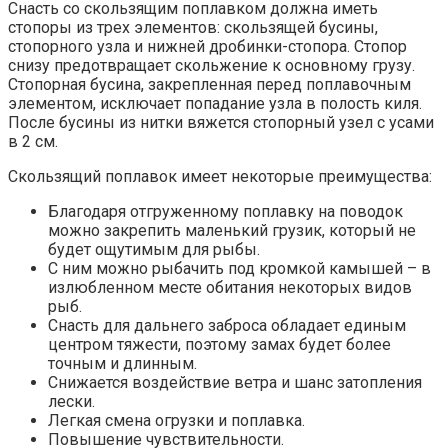
Снасть со скользящим поплавком должна иметь
стопоры из трех элементов: скользящей бусины,
стопорного узла и нижней дробинки-стопора. Стопор
снизу предотвращает скольжение к основному грузу.
Стопорная бусина, закрепленная перед поплавочным
элементом, исключает попадание узла в полость киля.
После бусины из нитки вяжется стопорный узел с усами
в 2 см.
Скользящий поплавок имеет некоторые преимущества:
Благодаря отгруженному поплавку на поводок
можно закрепить маленький грузик, который не
будет ощутимым для рыбы.
С ним можно рыбачить под кромкой камышей – в
излюбленном месте обитания некоторых видов
рыб.
Снасть для дальнего заброса обладает единым
центром тяжести, поэтому замах будет более
точным и длинным.
Снижается воздействие ветра и шанс затопления
лески.
Легкая смена огрузки и поплавка.
Повышение чувствительности.