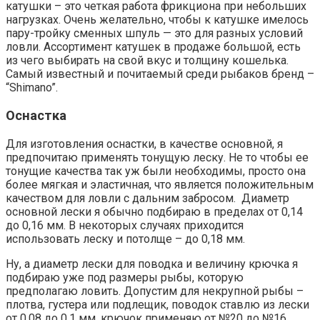
катушки – это четкая работа фрикциона при небольших
нагрузках. Очень желательно, чтобы к катушке имелось
пару-тройку сменных шпуль — это для разных условий
ловли. Ассортимент катушек в продаже большой, есть
из чего выбирать на свой вкус и толщину кошелька.
Самый известный и почитаемый среди рыбаков бренд –
“Shimano”.
Оснастка
Для изготовления оснастки, в качестве основной, я
предпочитаю применять тонущую леску. Не то чтобы ее
тонущие качества так уж были необходимы, просто она
более мягкая и эластичная, что является положительным
качеством для ловли с дальним забросом. Диаметр
основной лески я обычно подбираю в пределах от 0,14
до 0,16 мм. В некоторых случаях приходится
использовать леску и потолще – до 0,18 мм.
Ну, а диаметр лески для поводка и величину крючка я
подбираю уже под размеры рыбы, которую
предполагаю ловить. Допустим для некрупной рыбы –
плотва, густера или подлещик, поводок ставлю из лески
от 0,08 до 0,1 мм, крючок применяю от №20 до №16.