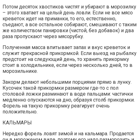
Потом десяток хвости­ков чистят и убирают в морозилку
– этого хватает на целый день ловли. Если не все мясо
креветок идет на приманки, то его, естественно,
съедают, а все остальное со­бирают, смешивают с таким
же количе­ством панировки (чистой, без добавок) и два
раза пропускают через мясорубку.
По­лученная масса впитывает запах и вкус креветок и
служит прекрасной прикорм­кой. Если выезд на рыбалку
предстоит на следующий день, то хранить прикормку
стоит в холодильнике, если через несколь­ко дней, то в
морозильнике.
Закорм делают небольшими порция­ми прямо в лунку.
Кусочек такой прикорм­ки размером где-то с пол
столовой лож­ки разминают в воде пальцами: частич­ки
медленно опускаются на дно, образуя столб прикормки.
Форель на такую при­кормку реагирует очень
положительно.
КАЛЬМАРЫ
Нередко форель ловят зимой и на кальмара. Продается
он в мороженом ви­де, поэтому его надо разморозить и