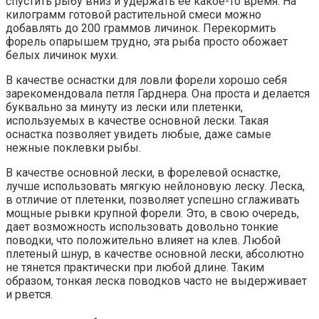
спустить рыбу вниз и удержать ее какое-то время. На
килограмм готовой растительной смеси можно
добавлять до 200 граммов личинок. Перекормить
форель опарышем трудно, эта рыба просто обожает
белых личинок мухи.
В качестве оснастки для ловли форели хорошо себя
зарекомендовала петля Гарднера. Она проста и делается
буквально за минуту из лески или плетенки,
используемых в качестве основной лески. Такая
оснастка позволяет увидеть любые, даже самые
нежные поклевки рыбы.
В качестве основной лески, в форелевой оснастке,
лучше использовать мягкую нейлоновую леску. Леска,
в отличие от плетенки, позволяет успешно сглаживать
мощные рывки крупной форели. Это, в свою очередь,
дает возможность использовать довольно тонкие
поводки, что положительно влияет на клев. Любой
плетеный шнур, в качестве основной лески, абсолютно
не тянется практически при любой длине. Таким
образом, тонкая леска поводков часто не выдерживает
и рвется.