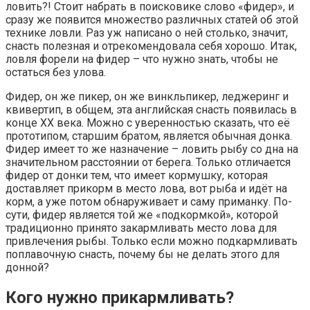
ловить?! Стоит набрать в поисковике слово «фидер», и
сразу же появится множество различных статей об этой
технике ловли. Раз уж написано о ней столько, значит,
снасть полезная и отрекомендовала себя хорошо. Итак,
ловля форели на фидер – что нужно знать, чтобы не
остаться без улова.
Фидер, он же пикер, он же винкльпикер, леджеринг и
квивертип, в общем, эта английская снасть появилась в
конце XX века. Можно с уверенностью сказать, что её
прототипом, старшим братом, является обычная донка.
Фидер имеет то же назначение – ловить рыбу со дна на
значительном расстоянии от берега. Только отличается
фидер от донки тем, что имеет кормушку, которая
доставляет прикорм в место лова, вот рыба и идёт на
корм, а уже потом обнаруживает и саму приманку. По-
сути, фидер является той же «подкормкой», которой
традиционно принято закармливать место лова для
привлечения рыбы. Только если можно подкармливать
поплавочную снасть, почему бы не делать этого для
донной?
Кого нужно прикармливать?