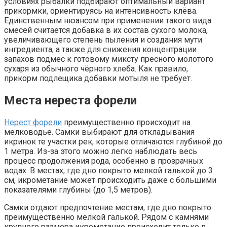
условиях рыбалки подбирают оптимальный вариант
прикормки, ориентируясь на интенсивность клёва.
Единственным нюансом при применении такого вида
смесей считается добавка в их состав сухого молока,
увеличивающего степень пыления и создания мути
ингредиента, а также для снижения концентрации
запахов подмес к готовому миксту пресного молотого
сухаря из обычного чёрного хлеба. Как правило,
прикорм подлещика добавки мотыля не требует.
Места нереста форели
Нерест форели
преимущественно происходит на
мелководье. Самки выбирают для откладывания
икринок те участки рек, которые отличаются глубиной до
1 метра. Из-за этого можно легко наблюдать весь
процесс продолжения рода, особенно в прозрачных
водах. В местах, где дно покрыто мелкой галькой до 3
см, икрометание может происходить даже с большими
показателями глубины (до 1,5 метров).
Самки отдают предпочтение местам, где дно покрыто
преимущественно мелкой галькой. Рядом с камнями
крупного размера икрометание происходит только в