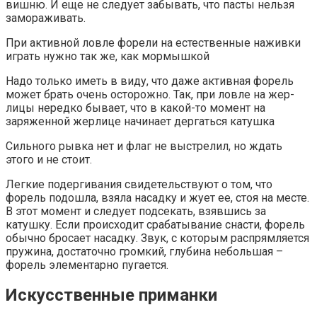
вишню. И еще не следует забы­вать, что пасты нельзя
замораживать.
При активной ловле форели на естествен­ные наживки
играть нужно так же, как мормышкой
Надо только иметь в виду, что даже активная форель
может брать очень осторожно. Так, при ловле на жер­
лицы нередко бывает, что в какой-то мо­мент на
заряженной жерлице начинает дергаться катушка
Сильного рывка нет и флаг не выстрелил, но ждать
этого и не стоит.
Легкие подергивания свидетель­ствуют о том, что
форель подошла, взяла насадку и жует ее, стоя на месте.
В этот момент и следует подсекать, взявшись за
катушку. Если происходит срабатывание снасти, форель
обычно бросает насадку. Звук, с которым распрямляется
пружина, достаточно громкий, глубина небольшая –
форель элементарно пугается.
Искусственные приманки