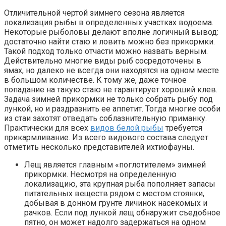
Отличительной чертой зимнего сезона является
локализация рыбы в определенных участках водоема.
Некоторые рыболовы делают вполне логичный вывод:
достаточно найти стаю и ловить можно без прикормки.
Такой подход только отчасти можно назвать верным.
Действительно многие виды рыб сосредоточены в
ямах, но далеко не всегда они находятся на одном месте
в большом количестве. К тому же, даже точное
попадание на такую стаю не гарантирует хороший клев.
Задача зимней прикормки не только собрать рыбу под
лункой, но и раздразнить ее аппетит. Тогда многие особи
из стаи захотят отведать соблазнительную приманку.
Практически для всех
видов белой рыбы
требуется
прикармливание. Из всего видового состава следует
отметить несколько представителей ихтиофауны.
Лещ является главным «поглотителем» зимней
прикормки. Несмотря на определенную
локализацию, эта крупная рыба пополняет запасы
питательных веществ рядом с местом стоянки,
добывая в донном грунте личинок насекомых и
рачков. Если под лункой лещ обнаружит съедобное
пятно, он может надолго задержаться на одном