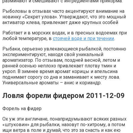
разминают и смешивают с ингредиентами прикорма.
Рыболовы в отзывах часто акцентируют внимание на
новинку «Секрет улова». Утверждают, что это мощный
активатор клева, привлекает даже крупных особей
Работает и в морских водах, и в пресных водоемах при
любой температуре, в
стоячей воде и при течении
.
Рыбаки, серьезно увлекающиеся рыбалкой, постоянно
экспериментируют, находя свой уникальный
ароматизатор. По отзывам, поздней весной, летом и
ранней осенью неплохо привлекает плотву тмин и
укроп. В зимнее время аромат корицы и апельсина
поднимает сорогу со дна и заманивает к месту лова.
Универсальные ароматы – анис и кориандр.
Ловля форели фидером 2011-12-09
Форель на фидер
Ох уж эти англичане, понапридумывают всяких разных
«штуковин» для рыбалки, назовут по-хитрому, а потом
ищи ветра в поле и думай, что это за снасть и как ею