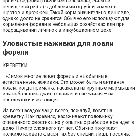
происхождения (говяжьей селезенке, свежей
непищевой рыбе) с добавками отрубей, жмыхов,
шротов и дрожжей. Такой корм значительно дешевле,
однако долго не хранится. Обычно его используют для
кормления форели в небольших хозяйствах или при
подращивании личинок в инкубационном цехе.
Уловистые наживки для ловли
форели
КРЕВЕТКИ
…»Зимой многие ловят форель и на обычные,
естественные, наживки. Это мо­жет быть и активная
ловля, когда при­манка насажена на крупные мормышки
или небольшие джиг-головки, и пассив­ная – на
поставушки и жерлицы.
Из всех насадок чаще всего, пожа­луй, ловят на
креветку. Как правило, на­саживают половинку
очищенного хвости­ка, но у опытных рыболов все идет в
дело. Ничего сложного тут нет. Обычно покупа­ют
полкило креветок, варят их без спец­ий, лишь посолив.