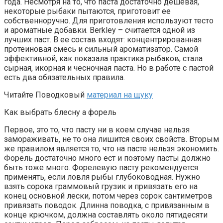
года. Несмотря на то, что паста достаточно дешевая,
некоторые рыбаки пытаются, приготовит ее
собственноручно. Для приготовления используют тесто
и ароматные добавки. Berkley – считается одной из
лучших паст. В ее состав входят: концентрированная
протеиновая смесь и сильный ароматизатор. Самой
эффективной, как показала практика рыбаков, стала
сырная, икорная и чесночная паста. Но в работе с пастой
есть два обязательных правила.
Читайте Поводковый
материал на щуку
Как выбрать блесну а форель
Первое, это то, что пасту ни в коем случае нельзя
замораживать, не то она лишится своих свойств. Вторым
же правилом является то, что на пасте нельзя экономить.
Форель достаточно много ест и поэтому пасты должно
быть тоже много. Форелевую пасту рекомендуется
применять, если ловля рыбы глубоководная. Нужно
взять сорока граммовый грузик и привязать его на
конец основной лески, потом через сорок сантиметров
привязать поводок. Длинна поводка, с привязанным в
конце крючком, должна составлять около пятидесяти