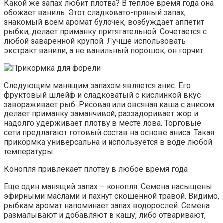
Какой же запах любит плотва? В теплое время года она
обожает ваниль. Этот сладковато-пряный запах,
знакомый всем аромат булочек, возбуждает аппетит
рыбки, делает приманку притягательной. Сочетается с
любой заваренной крупой. Лучше использовать
экстракт ванили, а не ванильный порошок, он горчит.
Следующим манящим запахом является анис. Его
фруктовый шлейф и сладковатый с кислинкой вкус
завораживает рыб. Рисовая или овсяная каша с анисом
делает приманку заманчивой, раззадоривает жор и
надолго удерживает плотву в месте лова. Торговые
сети предлагают готовый состав на основе аниса. Такая
прикормка универсальна и используется в воде любой
температуры.
Конопля привлекает плотву в любое время года
Еще один манящий запах – конопля. Семена насыщены
эфирными маслами и пахнут скошенной травой. Видимо,
рыбкам аромат напоминает запах водорослей. Семена
размалывают и добавляют в кашу, либо отваривают,