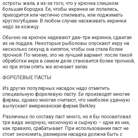
остроты жала, а из-за того, что у крючка слишком
большая бородка. Ее, чтобы икринки не лопались,
приходит­ся или частично спиливать, или поджи­мать
круглогубцами. В любом случае на­саживать икринки
надо за кожицу.
Обыч­но на крючок надевают две-три икринки, сдвигая
их на поддев. Некоторые рыболо­вы опускают икру на
несколько секунд в кипяток, чтобы она стала более
прочной. По-моему, это не лучший вариант: по­сле такой
обработки икра в самом деле становится более прочной,
но при этом опять же исчезает запах.
ФОРЕЛЕВЫЕ ПАСТЫ
Из других популярных насадок на­до отметить
специальную форелевую па­сту. Ее производят многие
фирмы, одна­ко многие считают, что наиболее удачную
выпускает американская фирма Berkley.
Различных по составу паст много, но я бы посоветовал
три вида: икорную, чесноч­ную и сырную – одна из них,
как правило, срабатывает. При использовании паст не
стоит экономить, размером насадка долж­на быть с