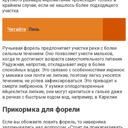
крайнем случае, если не нашлось более подходящего
участка.
Читайте
Линь
Ручьевая форель предпочитает участки реки с более
сильным течением. Оно позволяет унести мальков,
когда те достигают возраста самостоятельного питания.
Радужная, напротив, откладывает икру в более
спокойных водах. Это связано с особенностями икринок:
у микижи они почти не липкие, поэтому легко уносятся
течением, не успев зафиксироваться. Это приводит к
смерти эмбрионов. У кумжи оплодотворенные
яйцеклетки липкие, они могут крепиться к гальке даже
в речках с быстрым ходом вод, например, в Карелии.
Прикормка для форели
Если вы обожаете ловить форель, то наверняка
задумывались над вопросом: «Стоит ли прикармливать