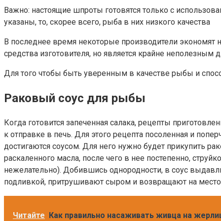
Важно: настоящие шпроты готовятся только с использован
указаны, то, скорее всего, рыба в них низкого качества
В последнее время некоторые производители экономят 
средства изготовителя, но является крайне неполезным д
Для того чтобы быть уверенным в качестве рыбы и спос
Раковый соус для рыбы
Когда готовится запеченная салака, рецепты приготовле
к отправке в печь. Для этого рецепта посоленная и попе
достигаются соусом. Для него нужно будет прикупить ра
раскаленного масла, после чего в нее постепенно, стру
нежелательно). Добившись однородности, в соус выдавли
подливкой, притрушивают сыром и возвращают на место 
Читайте
Как правильно насаживать живца на жерли