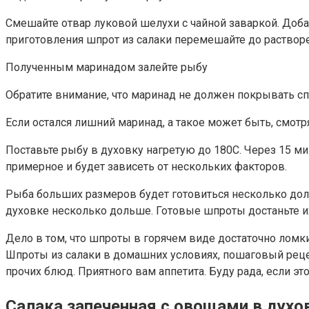
Смешайте отвар луковой шелухи с чайной заваркой. Доба
приготовления шпрот из салаки перемешайте до растворен
Полученным маринадом залейте рыбу
Обратите внимание, что маринад не должен покрывать сп
Если остался лишний маринад, а такое может быть, смотря
Поставьте рыбу в духовку нагретую до 180С. Через 15 мин
примерное и будет зависеть от нескольких факторов.
Рыба больших размеров будет готовиться несколько дол
духовке несколько дольше. Готовые шпроты достаньте и
Дело в том, что шпроты в горячем виде достаточно ломкие
Шпроты из салаки в домашних условиях, пошаговый реце
прочих блюд. Приятного вам аппетита. Буду рада, если эт
Салака запеченная с овощами в духо