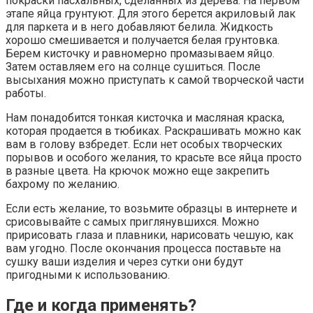
покраски пасхальных, сделанных из дерева. На первом
этапе яйца грунтуют. Для этого берется акриловый лак
для паркета и в него добавляют белила. Жидкость
хорошо смешивается и получается белая грунтовка.
Берем кисточку и равномерно промазываем яйцо.
Затем оставляем его на солнце сушиться. После
высыхания можно приступать к самой творческой части
работы.
Нам понадобится тонкая кисточка и масляная краска,
которая продается в тюбиках. Раскрашивать можно как
вам в голову взбредет. Если нет особых творческих
порывов и особого желания, то красьте все яйца просто
в разные цвета. На крючок можно еще закрепить
бахрому по желанию.
Если есть желание, то возьмите образцы в интернете и
срисовывайте с самых приглянувшихся. Можно
пририсовать глаза и плавники, нарисовать чешую, как
вам угодно. После окончания процесса поставьте на
сушку ваши изделия и через сутки они будут
пригодными к использованию.
Где и когда применять?