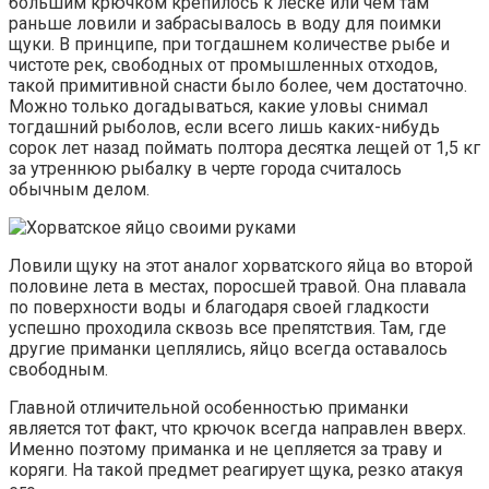
большим крючком крепилось к леске или чем там
раньше ловили и забрасывалось в воду для поимки
щуки. В принципе, при тогдашнем количестве рыбе и
чистоте рек, свободных от промышленных отходов,
такой примитивной снасти было более, чем достаточно.
Можно только догадываться, какие уловы снимал
тогдашний рыболов, если всего лишь каких-нибудь
сорок лет назад поймать полтора десятка лещей от 1,5 кг
за утреннюю рыбалку в черте города считалось
обычным делом.
Ловили щуку на этот аналог хорватского яйца во второй
половине лета в местах, поросшей травой. Она плавала
по поверхности воды и благодаря своей гладкости
успешно проходила сквозь все препятствия. Там, где
другие приманки цеплялись, яйцо всегда оставалось
свободным.
Главной отличительной особенностью приманки
является тот факт, что крючок всегда направлен вверх.
Именно поэтому приманка и не цепляется за траву и
коряги. На такой предмет реагирует щука, резко атакуя