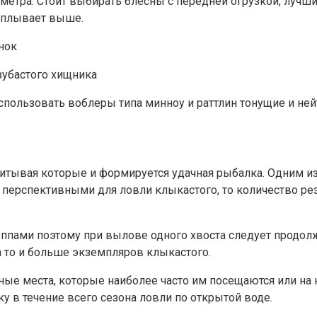
метра. Стоит выбирать блесны с передней огрузкой, лучши
аплывает выше.
зубастого хищника
использовать воблеры типа минноу и раттлин тонущие и ней
итывая которые и формируется удачная рыбалка. Одним из
я перспективными для ловли клыкастого, то количество ре
группами поэтому при вылове одного хвоста следует продо
 а то и больше экземпляров клыкастого.
нные места, которые наиболее часто им посещаются или на
у в течение всего сезона ловли по открытой воде.