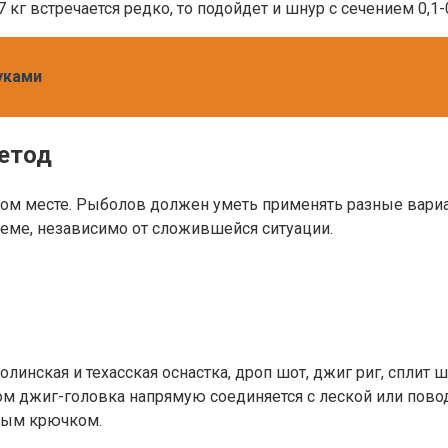
 кг встречается редко, то подойдет и шнур с сечением 0,1-
уками
етод
ином месте. Рыболов должен уметь применять разные вариа
оеме, независимо от сложившейся ситуации.
инская и техасская оснастка, дроп шот, джиг риг, сплит 
ром джиг-головка напрямую соединяется с леской или пов
йным крючком.