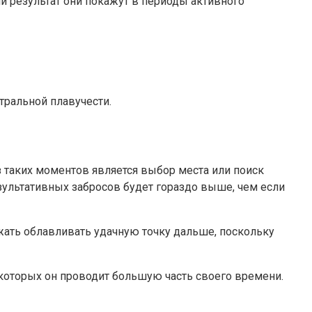
й результат они покажут в периоды активного
тральной плавучести.
 таких моментов является выбор места или поиск
зультативных забросов будет гораздо выше, чем если
лжать облавливать удачную точку дальше, поскольку
 которых он проводит большую часть своего времени.