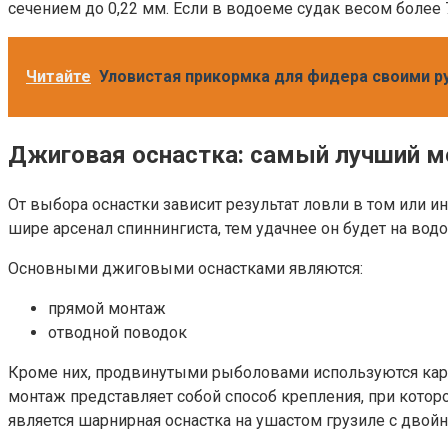
сечением до 0,22 мм. Если в водоеме судак весом более 7
Читайте
Уловистая прикормка для фидера своими р
Джиговая оснастка: самый лучший м
От выбора оснастки зависит результат ловли в том или 
шире арсенал спиннингиста, тем удачнее он будет на вод
Основными джиговыми оснастками являются:
прямой монтаж
отводной поводок
Кроме них, продвинутыми рыболовами используются карол
монтаж представляет собой способ крепления, при кото
является шарнирная оснастка на ушастом грузиле с дво