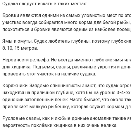
Судака следует искать в таких местах:
Бровки являются одними из самых уловистых мест по это
участках всегда собирается много корма для белой рыбы, 
поохотиться и бровки являются одним из наиболее посещ
Ямы и омуты. Судак любитель глубины, поэтому глубокие
8, 10, 15 метров.
Неровности рельефа. Не всегда именно глубокие ямы и
для хищника. Подъёмы, свалы, различные укрытия и донн
проверить этот участок на наличие судака.
Коряжники. Заядлые спиннингисты знают, что судак огро
находится на приличной глубине, хотя бы на уровне 3-4-
одинокий затопленный пенёк. Часто бывает, что около та
привлекает мелкую рыбёшку, которая служит кормом дл
Русловые свалы, как и любые донные аномалии также яв
вероятность поклёвки хищника в них очень велика.