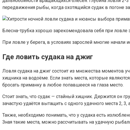
дальнобойности вращающихся блесен. Глубина ловли 2-3 
передвижения рыбы, когда охотящийся судак в погоне з
Блесна-трубка хорошо зарекомендовала себя при ловле 
При ловле у берега, в условиях зарослей многие начали 
Где ловить судака на джиг
Ловля судака на джиг состоит из множества моментов уч
хищника на водоёме. Если знать места, которые являютс
бросать приманку в любое попавшееся на глаза место.
Стоит знать, что судак — стайный хищник. Держится он 
зачастую удаётся вытащить с одного удачного места 2, 3,
Также, необходимо понимать, что у судака есть излюбле
Зная такие места, можно рассчитывать на удачную рыбалк