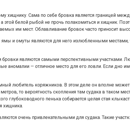
му хищнику. Сама по себе бровка является границей между
а этой белой рыбой не прочь полакомиться и хищник. Поэто
аемых им мест. Облавливание бровок часто приносит высо
 ямы и омуты являются для него излюбленными местами, ч
ли бровки являются самыми перспективными участками. 
ые аномалии — отличное место для его ловли. Если дно им
мный любитель коряжников. В этом деле он вполне может 
ёх метров, то вероятность скопления там судака в таком м
кого глубоководного пенька собирается целая стая клыкаст
я хищника.
ляются очень привлекательными для судака. Такие участк