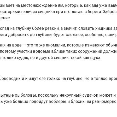
указывает на местонахождение ям, которые, как мы уже в
икаторами наличия хищника при его ловле с берега. Забро
чение.
пад на глубину более резкий, а значит, словить хищника 
ега добросить до глубины будет сложнее, особенно, если 
ия на воде — это те же аномалии, которые изменяют обы
 поэтому участки водоёма вблизи таких сооружений должн
 только судак, но и другой хищник, такой как щука.
оководный и ищут его только на глубине. Но в тёплое вре
ытные рыболовы, поскольку некрупный судачок может и по
сь уже больше подойдут воблеры и блёсны на равномерно