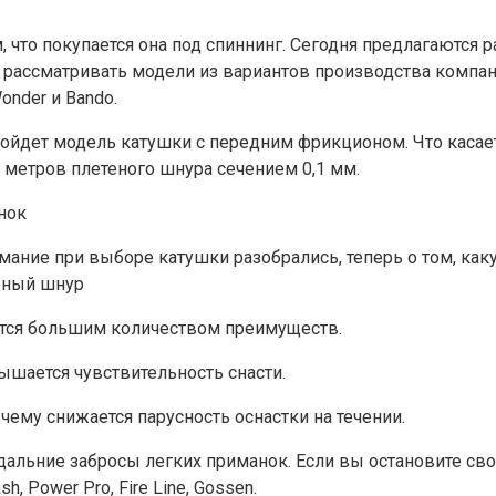
, что покупается она под спиннинг. Сегодня предлагаются 
ассматривать модели из вариантов производства компаний 
nder и Bando.
дойдет модель катушки с передним фрикционом. Что касает
0 метров плетеного шнура сечением 0,1 мм.
имание при выборе катушки разобрались, теперь о том, ка
еный шнур
ется большим количеством преимуществ.
ышается чувствительность снасти.
чему снижается парусность оснастки на течении.
дальние забросы легких приманок. Если вы остановите св
, Power Pro, Fire Line, Gossen.