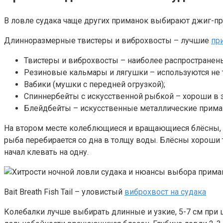
В ловле судака чаще других приманок выбирают джиг-п
Длинноразмерные твистеры и виброхвосты – лучшие
пр
Твистеры и виброхвосты – наиболее распростране
Резиновые кальмары и лягушки – используются не т
Вабики (мушки с передней огрузкой);
Спиннербейты с искусственной рыбкой – хороши в з
Блейдбейты – искусственные металлические прима
На втором месте колеблющиеся и вращающиеся блёсны, к
рыба перебирается со дна в толщу воды. Блёсны хороши т
начал клевать на одну.
Bait Breath Fish Tail – уловистый
виброхвост на судака
Колебалки лучше выбирать длинные и узкие, 5-7 см при ш